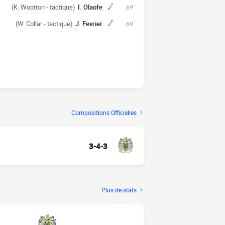
(K. Wootton - tactique)
I. Olaofe
69'
(W. Collar - tactique)
J. Fevrier
69'
Compositions Officielles
3-4-3
Plus de stats