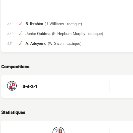
B. Ibrahim
(J. Williams - tactique)
66'
Junior Quitirna
(R. Hepburn-Murphy - tactique)
66'
A. Adeyemo
(W. Swan - tactique)
65'
Compositions
3-4-2-1
Statistiques