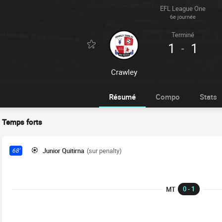
EFL League One
6e journée
Terminé
1
1
-
Crawley
Résumé
Compo
Stats
Temps forts
Junior Quitirna
(sur penalty)
68'
0 - 1
MT