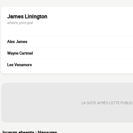
James Linington
arbitre principal
Alex James
Wayne Cartmel
Lee Venamore
LA SUITE APRÈS CETTE PUBLIC
Joueurs absents : blessures