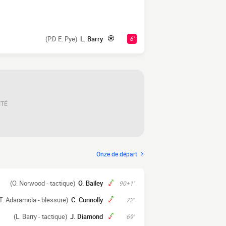
(P.D E. Pye)
L. Barry
6'
ITÉ
Onze de départ
(O. Norwood - tactique)
O. Bailey
90+1'
T. Adaramola - blessure)
C. Connolly
72'
(L. Barry - tactique)
J. Diamond
69'