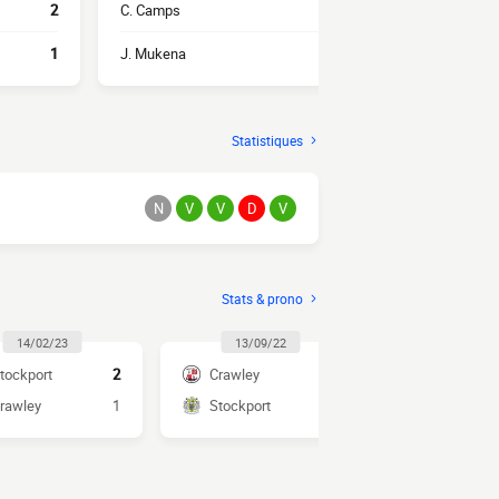
2
C. Camps
1
R. Darcy
1
J. Mukena
1
J. Fevrier
Statistiques
N
V
V
D
V
Stats & prono
14/02/23
13/09/22
tockport
2
Crawley
3
rawley
1
Stockport
2