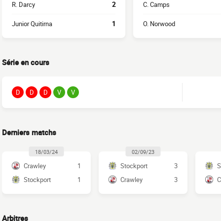
R. Darcy
2
C. Camps
Junior Quitirna
1
O. Norwood
Série en cours
D
D
D
V
V
Derniers matchs
18/03/24
02/09/23
Crawley
1
Stockport
3
S
Stockport
1
Crawley
3
C
Arbitres