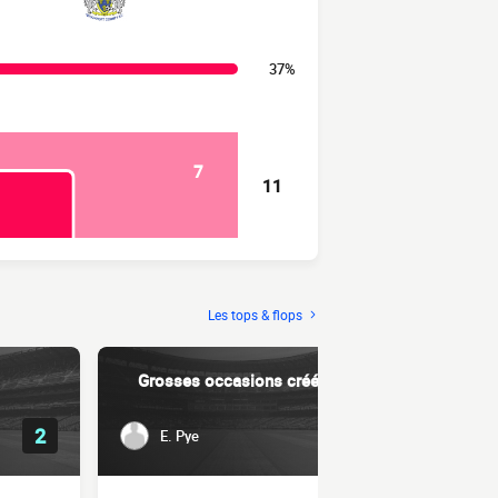
37%
7
11
Les tops & flops
Grosses occasions créées
Dri
2
1
E. Pye
C. Ca