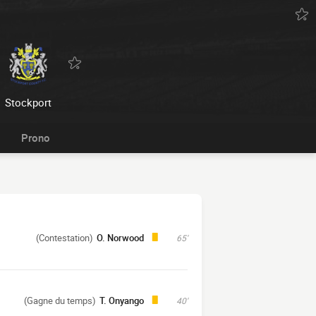
Stockport
Prono
(Contestation)
O. Norwood
65'
(Gagne du temps)
T. Onyango
40'