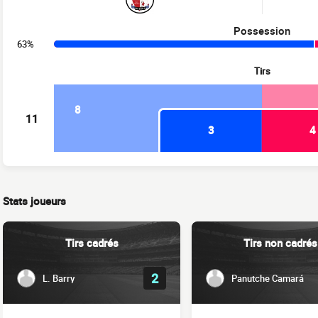
Possession
63%
Tirs
8
11
3
4
Stats joueurs
Tirs cadrés
Tirs non cadrés
2
L. Barry
Panutche Camará