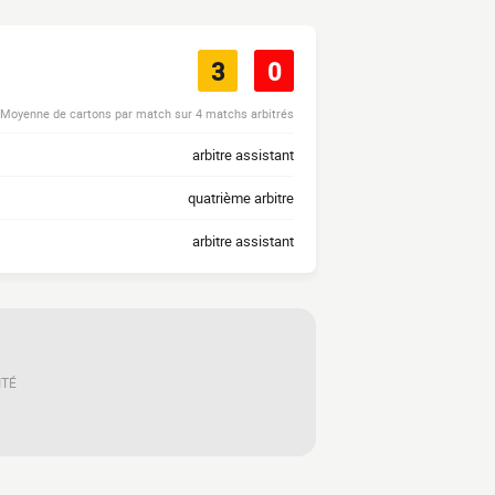
3
0
Moyenne de cartons par match sur 4 matchs arbitrés
arbitre assistant
quatrième arbitre
arbitre assistant
ITÉ