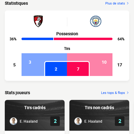
Statistiques
Plus de stats
Possession
36%
64%
Tirs
3
10
5
17
2
7
Stats joueurs
Les tops & flops
Tirs cadrés
Tirs non cadrés
2
2
E. Haaland
E. Haaland