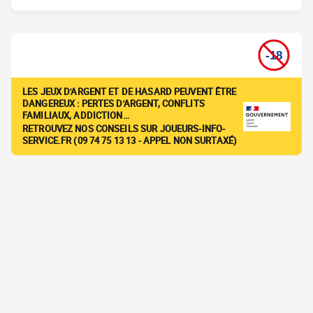
LES JEUX D'ARGENT ET DE HASARD PEUVENT ÊTRE
DANGEREUX : PERTES D'ARGENT, CONFLITS
FAMILIAUX, ADDICTION…
RETROUVEZ NOS CONSEILS SUR JOUEURS-INFO-
SERVICE.FR (09 74 75 13 13 - APPEL NON SURTAXÉ)