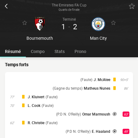
The Emirates FA Cup
Quarts de finale
Terminé
1
2
-
Bournemouth
Man City
Résumé
Compo
Stats
Prono
Temps forts
(Faute)
J. McAtee
90+5'
(Gagne du temps)
Matheus Nunes
86'
J. Kluivert
(Faute)
77'
L. Cook
(Faute)
70'
(P.D N. O'Reilly)
Omar Marmoush
63'
R. Christie
(Faute)
62'
(P.D N. O'Reilly)
E. Haaland
49'