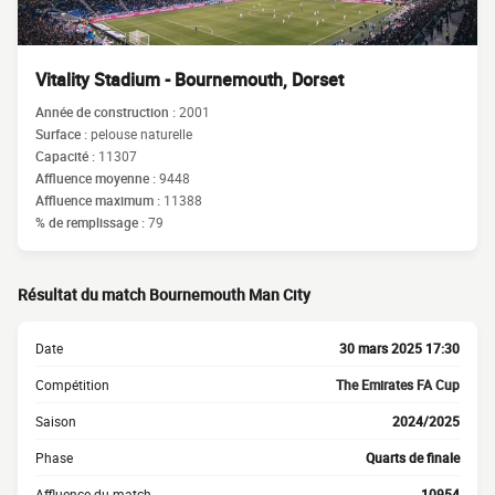
Vitality Stadium - Bournemouth, Dorset
Année de construction :
2001
Surface :
pelouse naturelle
Capacité :
11307
Affluence moyenne :
9448
Affluence maximum :
11388
% de remplissage :
79
Résultat du match Bournemouth Man City
Date
30 mars 2025 17:30
Compétition
The Emirates FA Cup
Saison
2024/2025
Phase
Quarts de finale
Affluence du match
10954