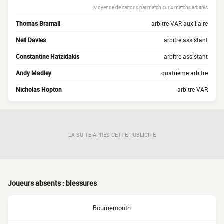
Moyenne de cartons par match sur 4 matchs arbitrés
Thomas Bramall
arbitre VAR auxiliaire
Neil Davies
arbitre assistant
Constantine Hatzidakis
arbitre assistant
Andy Madley
quatrième arbitre
Nicholas Hopton
arbitre VAR
LA SUITE APRÈS CETTE PUBLICITÉ
Joueurs absents : blessures
Bournemouth