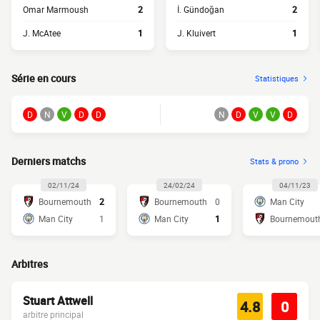
Omar Marmoush
2
İ. Gündoğan
2
J. McAtee
1
J. Kluivert
1
Série en cours
Statistiques
D
N
V
D
D
N
D
V
V
D
Derniers matchs
Stats & prono
02/11/24
24/02/24
04/11/23
Bournemouth
2
Bournemouth
0
Man City
Man City
1
Man City
1
Bournemout
Arbitres
Stuart Attwell
4.8
0
arbitre principal