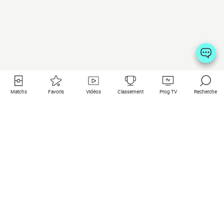
Matchs
Favoris
Vidéos
Classement
Prog TV
Recherche
Liens utiles
Clubs à la une
Tous les matchs
PSG
Matchs en live
Bayern Munich
Derniers résultats
Real Madrid
Matchs à venir
Inter
Match en streaming
Juventus