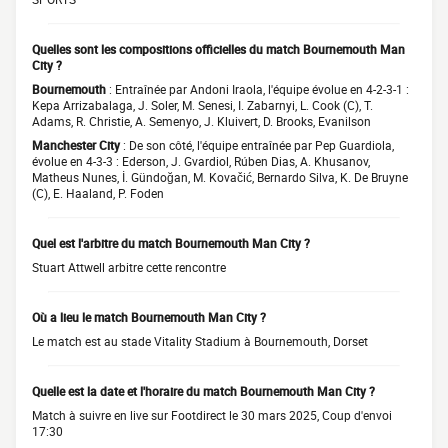
Quelles sont les compositions officielles du match Bournemouth Man
City ?
Bournemouth
: Entraînée par Andoni Iraola, l'équipe évolue en 4-2-3-1 :
Kepa Arrizabalaga, J. Soler, M. Senesi, I. Zabarnyi, L. Cook (C), T.
Adams, R. Christie, A. Semenyo, J. Kluivert, D. Brooks, Evanilson
Manchester City
: De son côté, l'équipe entraînée par Pep Guardiola,
évolue en 4-3-3 : Ederson, J. Gvardiol, Rúben Dias, A. Khusanov,
Matheus Nunes, İ. Gündoğan, M. Kovačić, Bernardo Silva, K. De Bruyne
(C), E. Haaland, P. Foden
Quel est l'arbitre du match Bournemouth Man City ?
Stuart Attwell arbitre cette rencontre
Où a lieu le match Bournemouth Man City ?
Le match est au stade Vitality Stadium à Bournemouth, Dorset
Quelle est la date et l'horaire du match Bournemouth Man City ?
Match à suivre en live sur Footdirect le 30 mars 2025, Coup d'envoi
17:30