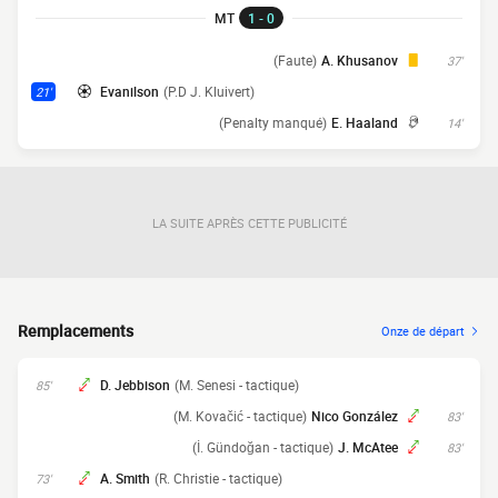
MT
1 - 0
(Faute)
A. Khusanov
37'
Evanilson
(P.D J. Kluivert)
21'
(Penalty manqué)
E. Haaland
14'
LA SUITE APRÈS CETTE PUBLICITÉ
Remplacements
Onze de départ
D. Jebbison
(M. Senesi - tactique)
85'
(M. Kovačić - tactique)
Nico González
83'
(İ. Gündoğan - tactique)
J. McAtee
83'
A. Smith
(R. Christie - tactique)
73'