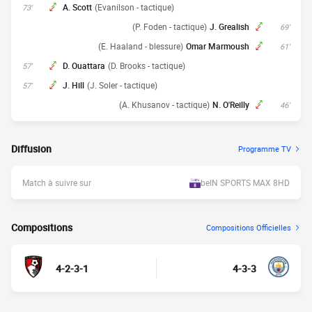
A. Scott
(Evanilson - tactique)
73'
(P. Foden - tactique)
J. Grealish
69'
(E. Haaland - blessure)
Omar Marmoush
61'
D. Ouattara
(D. Brooks - tactique)
57'
J. Hill
(J. Soler - tactique)
57'
(A. Khusanov - tactique)
N. O'Reilly
46'
Diffusion
Programme TV
Match à suivre sur
beIN SPORTS MAX 8HD
Compositions
Compositions Officielles
4-2-3-1
4-3-3