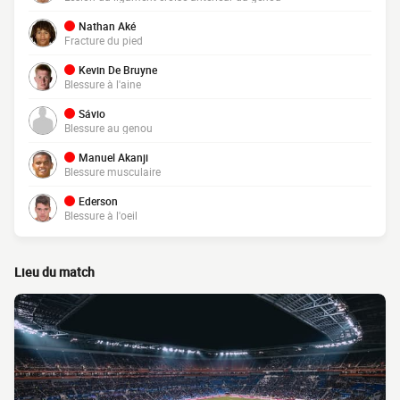
Nathan Aké
Fracture du pied
Kevin De Bruyne
Blessure à l'aine
Sávio
Blessure au genou
Manuel Akanji
Blessure musculaire
Ederson
Blessure à l'oeil
Lieu du match