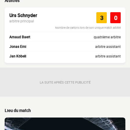
Arbitres
Urs Schnyder
3
0
arbitre principal
Nombre de cartons lors de son unique match arbitré
Arnaud Baert
quatrième arbitre
Jonas Erni
arbitre assistant
Jan Köbeli
arbitre assistant
LA SUITE APRÈS CETTE PUBLICITÉ
Lieu du match