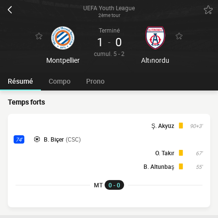
UEFA Youth League
2ème tour
Terminé
1
0
-
cumul. 5 - 2
Montpellier
Altınordu
Résumé
Compo
Prono
Temps forts
Ş. Akyüz
90+3'
B. Biçer
(CSC)
74'
O. Takır
67'
B. Altunbaş
55'
MT
0 - 0