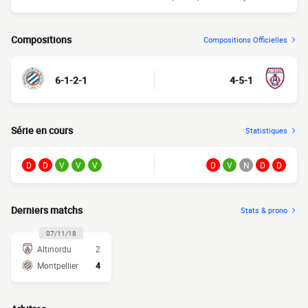
Compositions
Compositions Officielles
6-1-2-1
4-5-1
Série en cours
Statistiques
D
D
V
V
V
D
V
N
D
D
Derniers matchs
Stats & prono
07/11/18
Altınordu
2
Montpellier
4