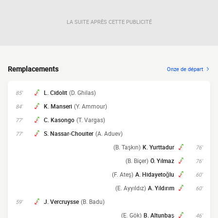
LA SUITE APRÈS CETTE PUBLICITÉ
Remplacements
Onze de départ
L. Cidolit
(D. Ghilas)
85'
K. Manseri
(Y. Ammour)
84'
C. Kasongo
(T. Vargas)
77'
S. Nassar-Chouiter
(A. Aduev)
77'
(B. Taşkın)
K. Yurttadur
76'
(B. Biçer)
Ö. Yılmaz
76'
(F. Ateş)
A. Hidayetoğlu
60'
(E. Ayyıldız)
A. Yıldırım
60'
J. Vercruysse
(B. Badu)
59'
(E. Gök)
B. Altunbaş
46'