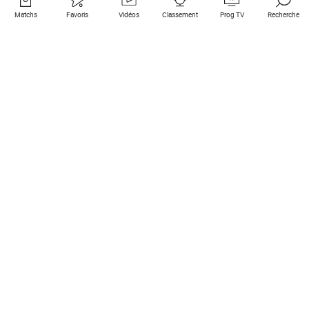
Matchs
Favoris
Vidéos
Classement
Prog TV
Recherche
Liens utiles
Clubs à la une
Tous les matchs
PSG
Matchs en live
Bayern Munich
Derniers résultats
Real Madrid
Matchs à venir
Inter
Match en streaming
Juventus
Contact
Manchester City
Mentions légales
Manchester United
Les amis de Foot Direct
Liverpool
Les guides de Foot Direct