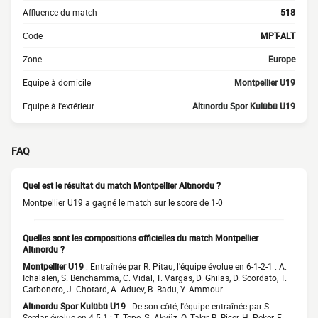
Affluence du match
518
Code
MPT-ALT
Zone
Europe
Equipe à domicile
Montpellier U19
Equipe à l'extérieur
Altınordu Spor Kulübü U19
FAQ
Quel est le résultat du match Montpellier Altınordu ?
Montpellier U19 a gagné le match sur le score de 1-0
Quelles sont les compositions officielles du match Montpellier
Altınordu ?
Montpellier U19
: Entraînée par R. Pitau, l'équipe évolue en 6-1-2-1 : A.
Ichalalen, S. Benchamma, C. Vidal, T. Vargas, D. Ghilas, D. Scordato, T.
Carbonero, J. Chotard, A. Aduev, B. Badu, Y. Ammour
Altınordu Spor Kulübü U19
: De son côté, l'équipe entraînée par S.
Serdar, évolue en 4-5-1 : T. Tepe, Ş. Akyüz, O. Takır, B. Biçer, H. Peker, F.