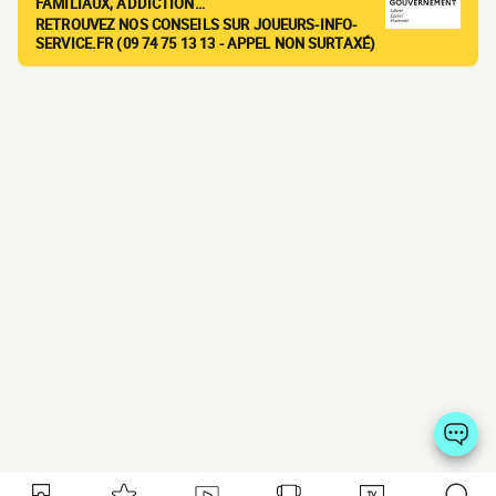
FAMILIAUX, ADDICTION…
RETROUVEZ NOS CONSEILS SUR JOUEURS-INFO-
SERVICE.FR (09 74 75 13 13 - APPEL NON SURTAXÉ)