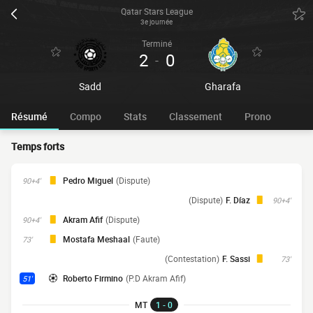
Qatar Stars League
3e journée
Terminé
2
0
-
Sadd
Gharafa
Résumé
Compo
Stats
Classement
Prono
Temps forts
Pedro Miguel
(Dispute)
90+4'
(Dispute)
F. Díaz
90+4'
Akram Afif
(Dispute)
90+4'
Mostafa Meshaal
(Faute)
73'
(Contestation)
F. Sassi
73'
Roberto Firmino
(P.D Akram Afif)
51'
MT
1 - 0