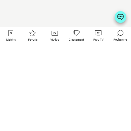
Matchs
Favoris
Vidéos
Classement
Prog TV
Recherche
Liens utiles
Clubs à la une
Tous les matchs
PSG
Matchs en live
Bayern Munich
Derniers résultats
Real Madrid
Matchs à venir
Inter
Match en streaming
Juventus
Contact
Manchester City
Mentions légales
Manchester United