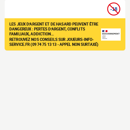
LES JEUX D'ARGENT ET DE HASARD PEUVENT ÊTRE
DANGEREUX : PERTES D'ARGENT, CONFLITS
FAMILIAUX, ADDICTION…
RETROUVEZ NOS CONSEILS SUR JOUEURS-INFO-
SERVICE.FR (09 74 75 13 13 - APPEL NON SURTAXÉ)