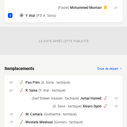
(Faute)
Mohammed Muntari
41'
Y. Atal
(P.D A. Soria)
4'
LA SUITE APRÈS CETTE PUBLICITÉ
Remplacements
Onze de départ
Pau Prim
(A. Soria - tactique)
85'
R. Saïss
(Y. Atal - tactique)
82'
(Saif Eldeen Hassan - tactique)
Jamal Hamed
72'
(S. Sano - tactique)
Álvaro Djaló
72'
M. Camara
(Guilherme - tactique)
70'
Mostafa Meshaal
(Giovani - tactique)
70'