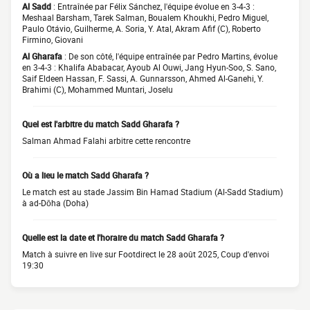
Al Sadd
: Entraînée par Félix Sánchez, l'équipe évolue en 3-4-3 :
Meshaal Barsham, Tarek Salman, Boualem Khoukhi, Pedro Miguel,
Paulo Otávio, Guilherme, A. Soria, Y. Atal, Akram Afif (C), Roberto
Firmino, Giovani
Al Gharafa
: De son côté, l'équipe entraînée par Pedro Martins, évolue
en 3-4-3 : Khalifa Ababacar, Ayoub Al Ouwi, Jang Hyun-Soo, S. Sano,
Saif Eldeen Hassan, F. Sassi, A. Gunnarsson, Ahmed Al-Ganehi, Y.
Brahimi (C), Mohammed Muntari, Joselu
Quel est l'arbitre du match Sadd Gharafa ?
Salman Ahmad Falahi arbitre cette rencontre
Où a lieu le match Sadd Gharafa ?
Le match est au stade Jassim Bin Hamad Stadium (Al-Sadd Stadium)
à ad-Dōha (Doha)
Quelle est la date et l'horaire du match Sadd Gharafa ?
Match à suivre en live sur Footdirect le 28 août 2025, Coup d'envoi
19:30