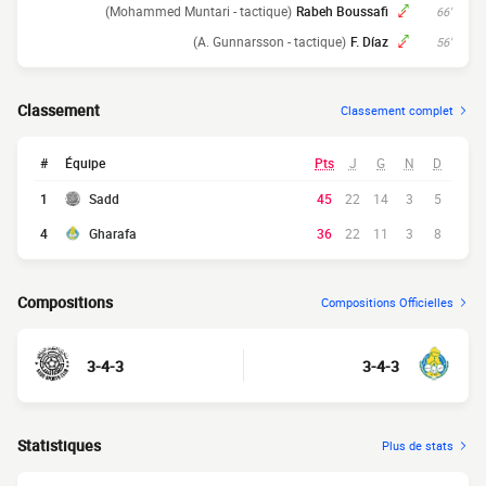
(Mohammed Muntari - tactique)
Rabeh Boussafi
66'
(A. Gunnarsson - tactique)
F. Díaz
56'
Classement
Classement complet
#
Équipe
Pts
J
G
N
D
1
Sadd
45
22
14
3
5
4
Gharafa
36
22
11
3
8
Compositions
Compositions Officielles
3-4-3
3-4-3
Statistiques
Plus de stats