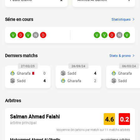
Série en cours
Statistiques
V
D
V
N
D
V
V
D
N
V
Derniers matchs
Stats & prono
27/02/25
26/09/24
06/03/24
Gharafa
0
Sadd
4
Gharafa
Sadd
4
Gharafa
2
Sadd
Arbitres
Salman Ahmad Falahi
4.6
0.2
arbitre principal
Moyenne de cartons par match sur 11 matchs arbitrés
Mohammed Ahmed Al Obedly
quatrième arbitre