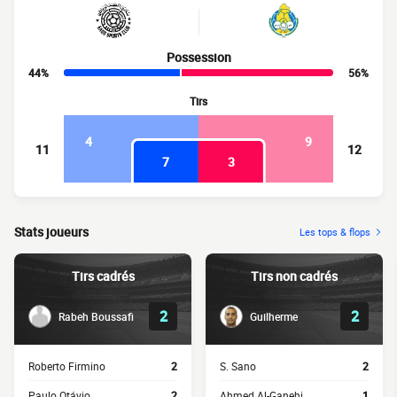
Possession
44%
56%
Tirs
4
9
11
12
7
3
Stats joueurs
Les tops & flops
Tirs cadrés
Tirs non cadrés
2
2
Rabeh Boussafi
Guilherme
Roberto Firmino
2
S. Sano
2
Paulo Otávio
2
Ahmed Al-Ganehi
1