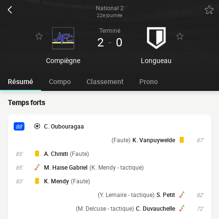
National 2
22e journée
Terminé
2
0
-
Compiègne
Longueau
Résumé
Compo
Classement
Prono
Temps forts
C. Oubouragaa
88'
(Faute)
K. Vanpuywelde
87'
A. Chmiti
(Faute)
85'
M. Haise Gabriel
(K. Mendy - tactique)
85'
K. Mendy
(Faute)
83'
(Y. Lemaire - tactique)
S. Petit
82'
(M. Delcuse - tactique)
C. Duvauchelle
72'