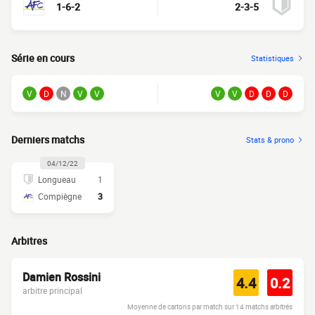
1-6-2
2-3-5
Série en cours
Statistiques
V
D
N
V
V
V
V
D
D
D
Derniers matchs
Stats & prono
04/12/22
Longueau
1
Compiègne
3
Arbitres
Damien Rossini
4.4
0.2
arbitre principal
Moyenne de cartons par match sur 14 matchs arbitrés