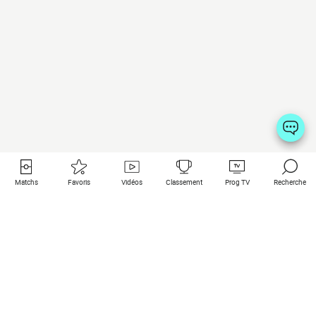
Matchs
Favoris
Vidéos
Classement
Prog TV
Recherche
Liens utiles
Clubs à la une
Tous les matchs
PSG