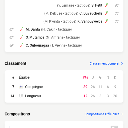
(Y. Lemaire - tactique)
S. Petit
82'
(M. Delcuse - tactique)
C. Duvauchelle
72'
(M. Kwinta - tactique)
K. Vanpuywelde
72'
M. Danfa
(H. Cakin - tactique)
67'
O. Mutamba
(N. Amrane - tactique)
67'
C. Oubouragaa
(T. Vienne - tactique)
46'
Classement
Classement complet
#
Équipe
Pts
J
G
N
D
7
Compiègne
39
26
11
6
9
14
Longueau
12
26
3
3
20
Compositions
Compositions Officielles