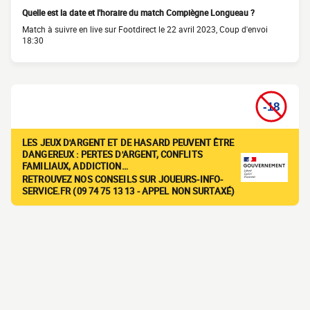
Quelle est la date et l'horaire du match Compiègne Longueau ?
Match à suivre en live sur Footdirect le 22 avril 2023, Coup d'envoi
18:30
LES JEUX D'ARGENT ET DE HASARD PEUVENT ÊTRE
DANGEREUX : PERTES D'ARGENT, CONFLITS
FAMILIAUX, ADDICTION…
RETROUVEZ NOS CONSEILS SUR JOUEURS-INFO-
SERVICE.FR (09 74 75 13 13 - APPEL NON SURTAXÉ)