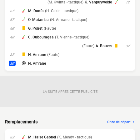
(M. Kwinta - tactique)
K. Vanpuywelde
72'
M. Danfa
(H. Cakin - tactique)
67'
O. Mutamba
(N. Amrane - tactique)
67'
G. Poiret
(Faute)
66'
C. Oubouragaa
(T. Vienne - tactique)
46'
(Faute)
A. Bouvet
32'
N. Amrane
(Faute)
32'
N. Amrane
30'
LA SUITE APRÈS CETTE PUBLICITÉ
Remplacements
Onze de départ
M. Haise Gabriel
(K. Mendy - tactique)
85'