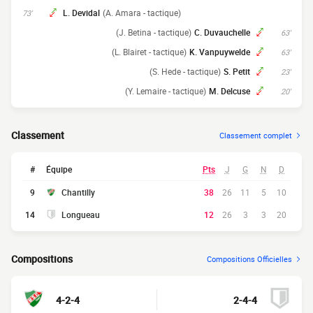
L. Devidal
(A. Amara - tactique)
73'
(J. Betina - tactique)
C. Duvauchelle
63'
(L. Blairet - tactique)
K. Vanpuywelde
63'
(S. Hede - tactique)
S. Petit
23'
(Y. Lemaire - tactique)
M. Delcuse
20'
Classement
Classement complet
#
Équipe
Pts
J
G
N
D
9
Chantilly
38
26
11
5
10
14
Longueau
12
26
3
3
20
Compositions
Compositions Officielles
4-2-4
2-4-4