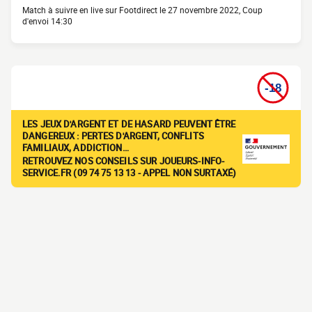
Match à suivre en live sur Footdirect le 27 novembre 2022, Coup
d'envoi 14:30
LES JEUX D'ARGENT ET DE HASARD PEUVENT ÊTRE
DANGEREUX : PERTES D'ARGENT, CONFLITS
FAMILIAUX, ADDICTION…
RETROUVEZ NOS CONSEILS SUR JOUEURS-INFO-
SERVICE.FR (09 74 75 13 13 - APPEL NON SURTAXÉ)