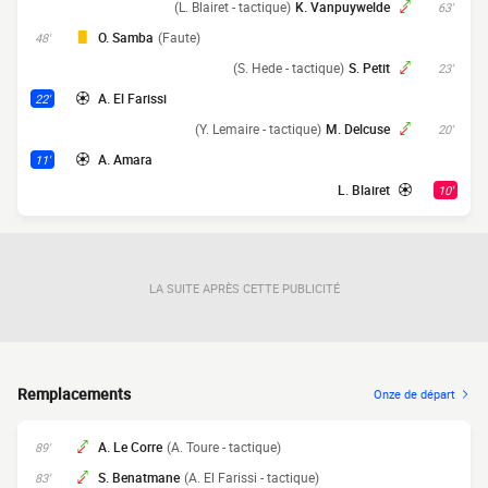
(L. Blairet - tactique)
K. Vanpuywelde
63'
O. Samba
(Faute)
48'
(S. Hede - tactique)
S. Petit
23'
A. El Farissi
22'
(Y. Lemaire - tactique)
M. Delcuse
20'
A. Amara
11'
L. Blairet
10'
LA SUITE APRÈS CETTE PUBLICITÉ
Remplacements
Onze de départ
A. Le Corre
(A. Toure - tactique)
89'
S. Benatmane
(A. El Farissi - tactique)
83'