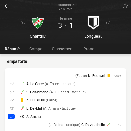
National 2
9e journée
Terminé
3
1
-
Chantilly
Longueau
Résumé
Compo
Classement
Prono
Temps forts
(Faute)
N. Roussel
90+1'
A. Le Corre
(A. Toure - tactique)
89'
S. Benatmane
(A. El Farissi - tactique)
83'
A. El Farissi
(Faute)
77'
L. Devidal
(A. Amara - tactique)
73'
A. Amara
72'
(J. Betina - tactique)
C. Duvauchelle
63'