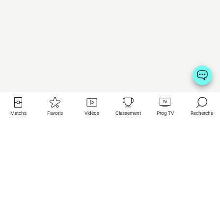
Matchs
Favoris
Vidéos
Classement
Prog TV
Recherche
Liens utiles
Clubs à la une
Tous les matchs
PSG
Matchs en live
Bayern Munich