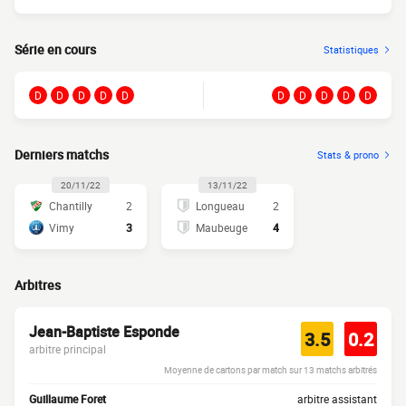
Série en cours
Statistiques
D
D
D
D
D
D
D
D
D
D
Derniers matchs
Stats & prono
20/11/22
13/11/22
Chantilly
2
Longueau
2
Vimy
3
Maubeuge
4
Arbitres
Jean-Baptiste Esponde
3.5
0.2
arbitre principal
Moyenne de cartons par match sur 13 matchs arbitrés
Guillaume Foret
arbitre assistant