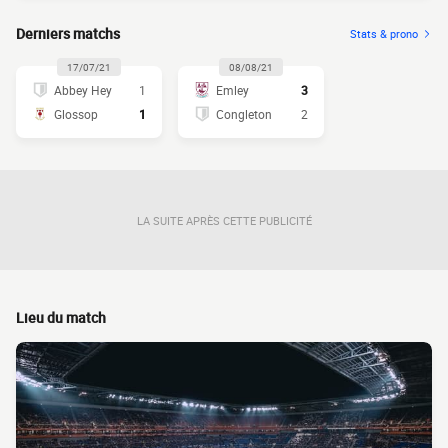
Derniers matchs
Stats & prono
17/07/21
08/08/21
Abbey Hey
1
Emley
3
Glossop
1
Congleton
2
LA SUITE APRÈS CETTE PUBLICITÉ
Lieu du match