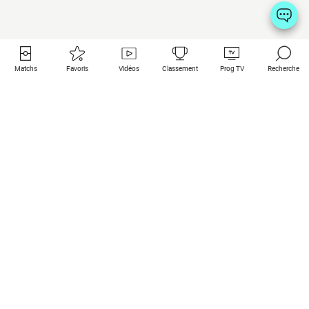
Matchs
Favoris
Vidéos
Classement
Prog TV
Recherche
Liens utiles
Clubs à la une
Tous les matchs
PSG
Matchs en live
Bayern Munich
Derniers résultats
Real Madrid
Matchs à venir
Inter
Match en streaming
Juventus
Contact
Manchester City
Mentions légales
Manchester United
Les amis de Foot Direct
Liverpool
Les guides de Foot Direct