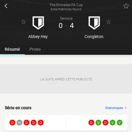
The Emirates FA Cup
Extra Preliminary Round
Terminé
0
4
-
Abbey Hey
Congleton
Résumé
Prono
LA SUITE APRÈS CETTE PUBLICITÉ
Série en cours
Statistiques
D
N
D
D
D
D
V
D
V
V