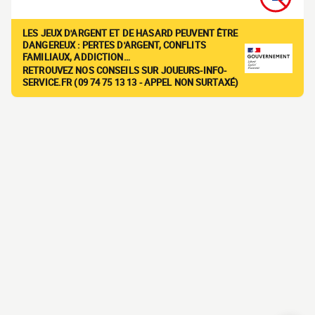
LES JEUX D'ARGENT ET DE HASARD PEUVENT ÊTRE
DANGEREUX : PERTES D'ARGENT, CONFLITS
FAMILIAUX, ADDICTION…
RETROUVEZ NOS CONSEILS SUR JOUEURS-INFO-
SERVICE.FR (09 74 75 13 13 - APPEL NON SURTAXÉ)