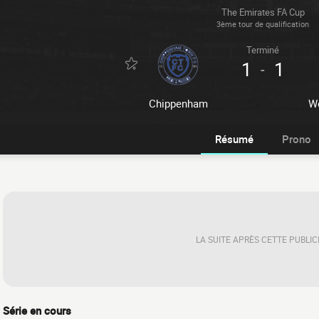
The Emirates FA Cup
3ème tour de qualification
Terminé
1
1
-
Chippenham
W
Résumé
Prono
LA SUITE APRÈS CETTE PUBLIC
Série en cours