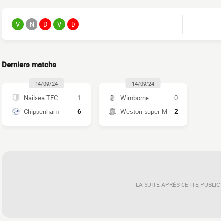
V
N
D
V
D
Derniers matchs
14/09/24
14/09/24
Nailsea TFC
1
Wimborne
0
Chippenham
6
Weston-super-M
2
LA SUITE APRÈS CETTE PUBLIC