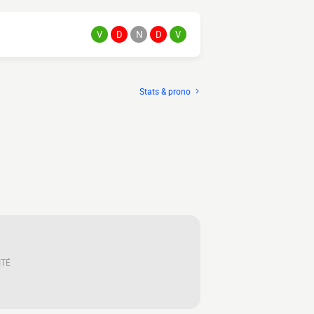
V
D
N
D
V
Stats & prono
ITÉ