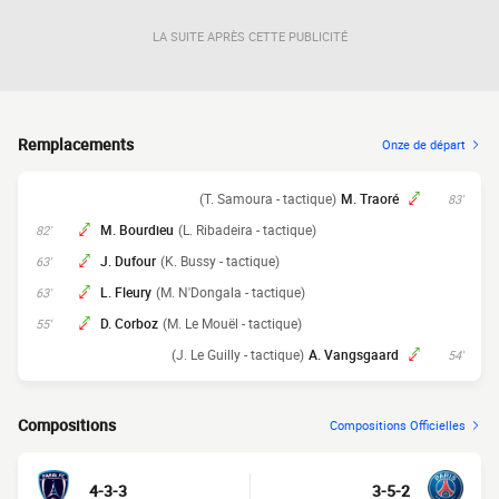
LA SUITE APRÈS CETTE PUBLICITÉ
Remplacements
Onze de départ
(T. Samoura - tactique)
M. Traoré
83'
M. Bourdieu
(L. Ribadeira - tactique)
82'
J. Dufour
(K. Bussy - tactique)
63'
L. Fleury
(M. N'Dongala - tactique)
63'
D. Corboz
(M. Le Mouël - tactique)
55'
(J. Le Guilly - tactique)
A. Vangsgaard
54'
Compositions
Compositions Officielles
4-3-3
3-5-2