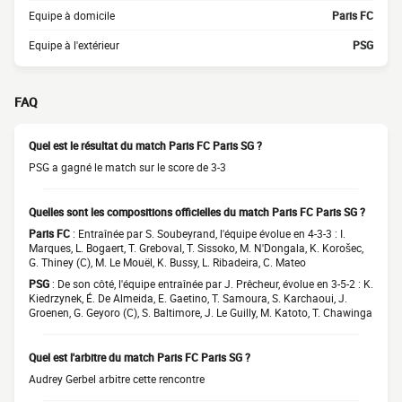
Equipe à domicile
Paris FC
Equipe à l'extérieur
PSG
FAQ
Quel est le résultat du match Paris FC Paris SG ?
PSG a gagné le match sur le score de 3-3
Quelles sont les compositions officielles du match Paris FC Paris SG ?
Paris FC
: Entraînée par S. Soubeyrand, l'équipe évolue en 4-3-3 : I.
Marques, L. Bogaert, T. Greboval, T. Sissoko, M. N'Dongala, K. Korošec,
G. Thiney (C), M. Le Mouël, K. Bussy, L. Ribadeira, C. Mateo
PSG
: De son côté, l'équipe entraînée par J. Prêcheur, évolue en 3-5-2 : K.
Kiedrzynek, É. De Almeida, E. Gaetino, T. Samoura, S. Karchaoui, J.
Groenen, G. Geyoro (C), S. Baltimore, J. Le Guilly, M. Katoto, T. Chawinga
Quel est l'arbitre du match Paris FC Paris SG ?
Audrey Gerbel arbitre cette rencontre