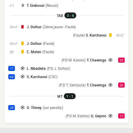
T. Greboval
(Réussi)
n°1
TAB
3 - 4
J. Dufour
(2ème jaune - Faute)
90+3'
(Faute)
S. Karchaoui
90+2'
J. Dufour
(Faute)
90+2'
C. Mateo
(Faute)
88'
(P.D M. Katoto)
T. Chawinga
85'
L. Ribadeira
(P.D J. Dufour)
71'
S. Karchaoui
(CSC)
64'
(P.D T. Samoura)
T. Chawinga
56'
MT
1 - 1
G. Thiney
(sur penalty)
28'
(P.D M. Katoto)
G. Geyoro
13'