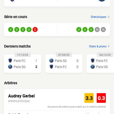
Série en cours
Statistiques
V
V
V
V
D
V
V
V
N
N
Derniers matchs
Stats & prono
17/12/23
07/05/23
04/12/22
Paris FC
1
Paris SG
0
Paris FC
Paris SG
2
Paris FC
0
Paris SG
Arbitres
Audrey Gerbel
3.3
0.3
arbitre principal
Moyenne de cartons par match sur 3 matchs arbitrés