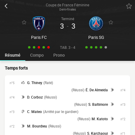
Coupe de France Féminine
Demi-finales
Terminé
3
3
-
Paris FC
Paris SG
TAB. 3 - 4
Résumé
Compo
Prono
Temps forts
G. Thiney
(Raté)
n°5
(Réussi)
É. De Almeida
n°4
D. Corboz
(Réussi)
n°4
(Réussi)
S. Baltimore
n°3
C. Mateo
(Arrêté par le gardien)
n°3
(Réussi)
M. Katoto
n°2
M. Bourdieu
(Réussi)
n°2
(Réussi)
S. Karchaoui
n°1