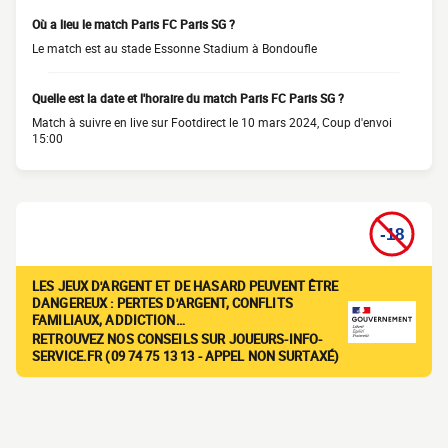
Où a lieu le match Paris FC Paris SG ?
Le match est au stade Essonne Stadium à Bondoufle
Quelle est la date et l'horaire du match Paris FC Paris SG ?
Match à suivre en live sur Footdirect le 10 mars 2024, Coup d'envoi
15:00
LES JEUX D'ARGENT ET DE HASARD PEUVENT ÊTRE
DANGEREUX : PERTES D'ARGENT, CONFLITS
FAMILIAUX, ADDICTION…
RETROUVEZ NOS CONSEILS SUR JOUEURS-INFO-
SERVICE.FR (09 74 75 13 13 - APPEL NON SURTAXÉ)