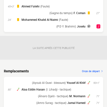
Ahmed Fatehi
(Faute)
45+3'
(Gagne du temps)
F. Coman
27'
Mohammed Khalid Al Naimi
(Faute)
24'
(P.D Y. Brahimi)
Joselu
2'
LA SUITE APRÈS CETTE PUBLICITÉ
Remplacements
Onze de départ
(Ayoub Al Ouwi - blessure)
Yousef Al Khlif
90+1'
Alaa Eddin Hasan
(I. Lihadji - tactique)
80'
(Álvaro Djaló - tactique)
M. Normann
71'
(Amro Surag - tactique)
Jamal Hamed
71'