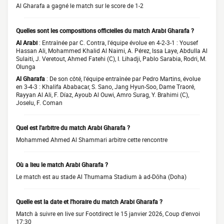
Al Gharafa a gagné le match sur le score de 1-2
Quelles sont les compositions officielles du match Arabi Gharafa ?
Al Arabi
: Entraînée par C. Contra, l'équipe évolue en 4-2-3-1 : Yousef
Hassan Ali, Mohammed Khalid Al Naimi, A. Pérez, Issa Laye, Abdulla Al
Sulaiti, J. Veretout, Ahmed Fatehi (C), I. Lihadji, Pablo Sarabia, Rodri, M.
Olunga
Al Gharafa
: De son côté, l'équipe entraînée par Pedro Martins, évolue
en 3-4-3 : Khalifa Ababacar, S. Sano, Jang Hyun-Soo, Dame Traoré,
Rayyan Al Ali, F. Díaz, Ayoub Al Ouwi, Amro Surag, Y. Brahimi (C),
Joselu, F. Coman
Quel est l'arbitre du match Arabi Gharafa ?
Mohammed Ahmed Al Shammari arbitre cette rencontre
Où a lieu le match Arabi Gharafa ?
Le match est au stade Al Thumama Stadium à ad-Dōha (Doha)
Quelle est la date et l'horaire du match Arabi Gharafa ?
Match à suivre en live sur Footdirect le 15 janvier 2026, Coup d'envoi
17:30