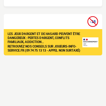
LES JEUX D'ARGENT ET DE HASARD PEUVENT ÊTRE
DANGEREUX : PERTES D'ARGENT, CONFLITS
FAMILIAUX, ADDICTION…
RETROUVEZ NOS CONSEILS SUR JOUEURS-INFO-
SERVICE.FR (09 74 75 13 13 - APPEL NON SURTAXÉ)