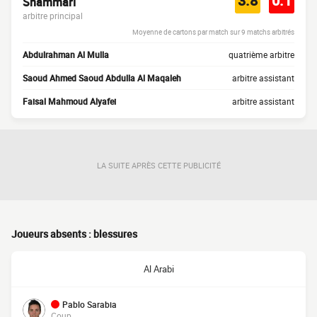
3.8
0.1
Shammari
arbitre principal
Moyenne de cartons par match sur 9 matchs arbitrés
Abdulrahman Al Mulla
quatrième arbitre
Saoud Ahmed Saoud Abdulla Al Maqaleh
arbitre assistant
Faisal Mahmoud Alyafei
arbitre assistant
LA SUITE APRÈS CETTE PUBLICITÉ
Joueurs absents : blessures
Al Arabi
Pablo Sarabia
Coup