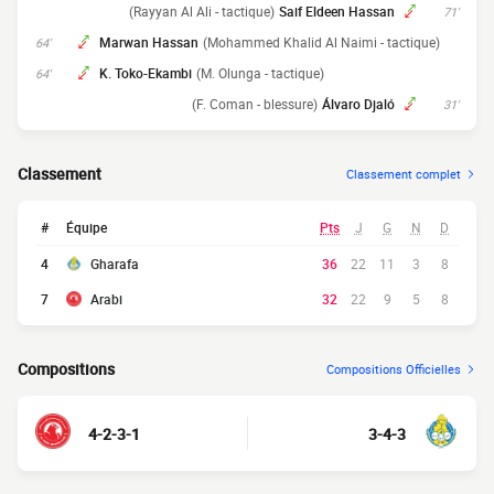
(Rayyan Al Ali - tactique)
Saif Eldeen Hassan
71'
Marwan Hassan
(Mohammed Khalid Al Naimi - tactique)
64'
K. Toko-Ekambi
(M. Olunga - tactique)
64'
(F. Coman - blessure)
Álvaro Djaló
31'
Classement
Classement complet
#
Équipe
Pts
J
G
N
D
4
Gharafa
36
22
11
3
8
7
Arabi
32
22
9
5
8
Compositions
Compositions Officielles
4-2-3-1
3-4-3