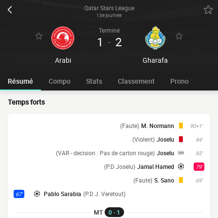
Qatar Stars League
13e journée
Terminé
1
2
-
Arabi
Gharafa
Résumé
Compo
Stats
Classement
Prono
Temps forts
(Faute)
M. Normann
90+1'
(Violent)
Joselu
84'
(VAR - decision : Pas de carton rouge)
Joselu
83'
(P.D Joselu)
Jamal Hamed
79'
(Faute)
S. Sano
69'
Pablo Sarabia
(P.D J. Veretout)
67'
MT
0 - 1