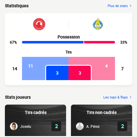
Statistiques
Plus de stats
Possession
67%
33%
Tirs
11
4
14
7
3
3
Stats joueurs
Les tops & flops
Tirs cadrés
Tirs non cadrés
2
2
Joselu
A. Pérez