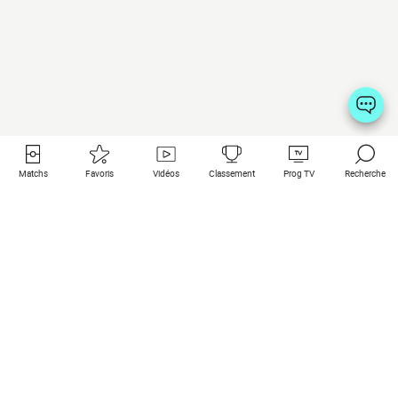
Matchs
Favoris
Vidéos
Classement
Prog TV
Recherche
Liens utiles
Clubs à la une
Tous les matchs
PSG
Matchs en live
Bayern Munich
Derniers résultats
Real Madrid
Matchs à venir
Inter