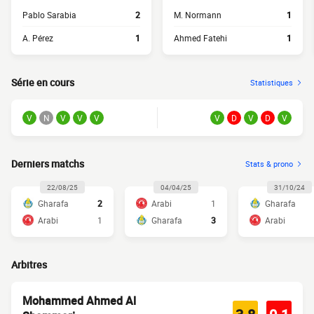
Pablo Sarabia
2
M. Normann
1
A. Pérez
1
Ahmed Fatehi
1
Série en cours
Statistiques
V
N
V
V
V
V
D
V
D
V
Derniers matchs
Stats & prono
22/08/25
04/04/25
31/10/24
Gharafa
2
Arabi
1
Gharafa
Arabi
1
Gharafa
3
Arabi
Arbitres
Mohammed Ahmed Al