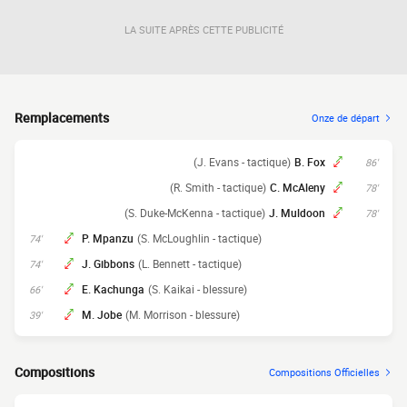
LA SUITE APRÈS CETTE PUBLICITÉ
Remplacements
Onze de départ
(J. Evans - tactique)
B. Fox
86'
(R. Smith - tactique)
C. McAleny
78'
(S. Duke-McKenna - tactique)
J. Muldoon
78'
P. Mpanzu
(S. McLoughlin - tactique)
74'
J. Gibbons
(L. Bennett - tactique)
74'
E. Kachunga
(S. Kaikai - blessure)
66'
M. Jobe
(M. Morrison - blessure)
39'
Compositions
Compositions Officielles