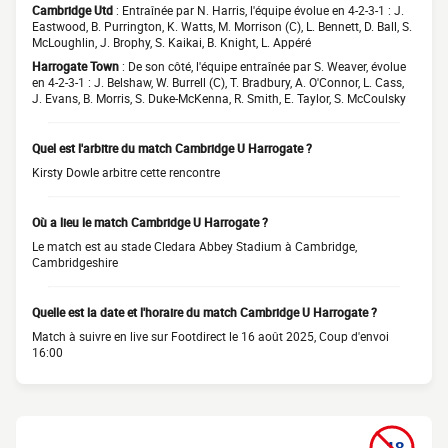
Cambridge Utd
: Entraînée par N. Harris, l'équipe évolue en 4-2-3-1 : J.
Eastwood, B. Purrington, K. Watts, M. Morrison (C), L. Bennett, D. Ball, S.
McLoughlin, J. Brophy, S. Kaikai, B. Knight, L. Appéré
Harrogate Town
: De son côté, l'équipe entraînée par S. Weaver, évolue
en 4-2-3-1 : J. Belshaw, W. Burrell (C), T. Bradbury, A. O'Connor, L. Cass,
J. Evans, B. Morris, S. Duke-McKenna, R. Smith, E. Taylor, S. McCoulsky
Quel est l'arbitre du match Cambridge U Harrogate ?
Kirsty Dowle arbitre cette rencontre
Où a lieu le match Cambridge U Harrogate ?
Le match est au stade Cledara Abbey Stadium à Cambridge,
Cambridgeshire
Quelle est la date et l'horaire du match Cambridge U Harrogate ?
Match à suivre en live sur Footdirect le 16 août 2025, Coup d'envoi
16:00