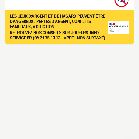
LES JEUX D'ARGENT ET DE HASARD PEUVENT ÊTRE
DANGEREUX : PERTES D'ARGENT, CONFLITS
FAMILIAUX, ADDICTION…
RETROUVEZ NOS CONSEILS SUR JOUEURS-INFO-
SERVICE.FR (09 74 75 13 13 - APPEL NON SURTAXÉ)