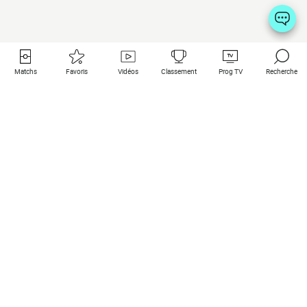
Matchs
Favoris
Vidéos
Classement
Prog TV
Recherche
Liens utiles
Clubs à la une
Tous les matchs
PSG
Matchs en live
Bayern Munich
Derniers résultats
Real Madrid
Matchs à venir
Inter
Match en streaming
Juventus
Contact
Manchester City
Mentions légales
Manchester United
Les amis de Foot Direct
Liverpool