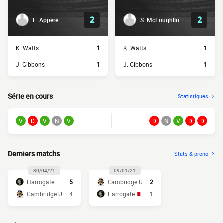
2
2
L. Appéré
S. McLoughlin
K. Watts
1
K. Watts
1
J. Gibbons
1
J. Gibbons
1
Série en cours
Statistiques
V
D
V
N
V
D
N
V
D
D
Derniers matchs
Stats & prono
30/04/21
09/01/21
Harrogate
5
Cambridge U
2
Cambridge U
4
Harrogate
1