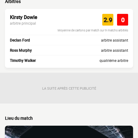
Arbitres
Kirsty Dowle
2.9
0
arbitre principal
Moyenne de cartons par match sur 9 matchs arbitrés
Declan Ford
arbitre assistant
Ross Murphy
arbitre assistant
Timothy Walker
quatrième arbitre
LA SUITE APRÈS CETTE PUBLICITÉ
Lieu du match