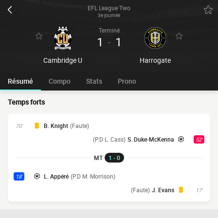
EFL League Two
3e journée
Terminé
1
1
-
Cambridge U
Harrogate
Résumé
Compo
Stats
Prono
Temps forts
B. Knight
(Faute)
70'
(P.D L. Cass)
S. Duke-McKenna
52'
MT
1 - 0
L. Appéré
(P.D M. Morrison)
18'
(Faute)
J. Evans
17'