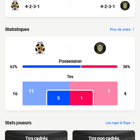
4-2-3-1
4-2-3-1
Statistiques
Plus de stats
Possession
62%
38%
Tirs
11
3
16
4
5
1
Stats joueurs
Les tops & flops
Tirs cadrés
Tirs non cadrés