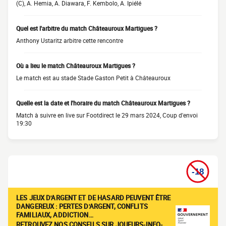
(C), A. Hemia, A. Diawara, F. Kembolo, A. Ipiélé
Quel est l'arbitre du match Châteauroux Martigues ?
Anthony Ustaritz arbitre cette rencontre
Où a lieu le match Châteauroux Martigues ?
Le match est au stade Stade Gaston Petit à Châteauroux
Quelle est la date et l'horaire du match Châteauroux Martigues ?
Match à suivre en live sur Footdirect le 29 mars 2024, Coup d'envoi
19:30
LES JEUX D'ARGENT ET DE HASARD PEUVENT ÊTRE
DANGEREUX : PERTES D'ARGENT, CONFLITS
FAMILIAUX, ADDICTION…
RETROUVEZ NOS CONSEILS SUR JOUEURS-INFO-