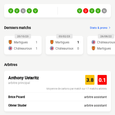
V
V
N
V
V
V
D
V
V
N
Derniers matchs
Stats & prono
20/10/23
03/02/23
26/08/22
Martigues
1
Martigues
1
Châteauroux
Châteauroux
1
Châteauroux
0
Martigues
Arbitres
Anthony Ustaritz
3.8
0.1
arbitre principal
Moyenne de cartons par match sur 17 matchs arbitrés
Brice Picard
arbitre assistant
Olivier Studer
arbitre assistant