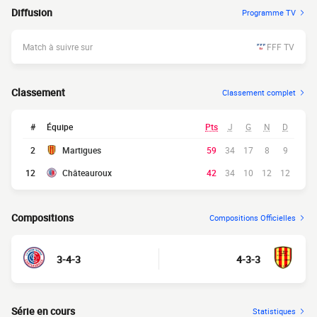
Diffusion
Programme TV
Match à suivre sur
FFF TV
Classement
Classement complet
#
Équipe
Pts
J
G
N
D
2
Martigues
59
34
17
8
9
12
Châteauroux
42
34
10
12
12
Compositions
Compositions Officielles
3-4-3
4-3-3
Série en cours
Statistiques