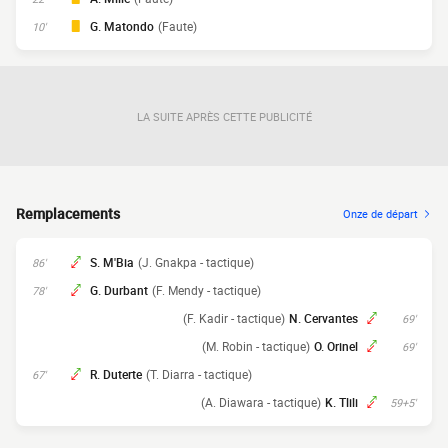
G. Matondo
(Faute)
10'
LA SUITE APRÈS CETTE PUBLICITÉ
Remplacements
Onze de départ
S. M'Bia
(J. Gnakpa - tactique)
86'
G. Durbant
(F. Mendy - tactique)
78'
(F. Kadir - tactique)
N. Cervantes
69'
(M. Robin - tactique)
O. Orinel
69'
R. Duterte
(T. Diarra - tactique)
67'
(A. Diawara - tactique)
K. Tlili
59+5'