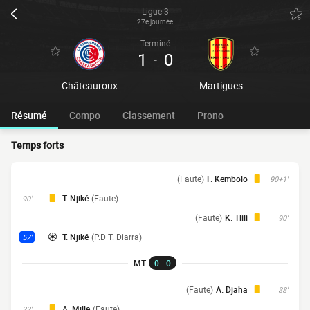
Ligue 3
27e journée
Terminé
1
0
-
Châteauroux
Martigues
Résumé
Compo
Classement
Prono
Temps forts
(Faute)
F. Kembolo
90+1'
T. Njiké
(Faute)
90'
(Faute)
K. Tlili
90'
T. Njiké
(P.D T. Diarra)
57'
MT
0 - 0
(Faute)
A. Djaha
38'
A. Mille
(Faute)
22'