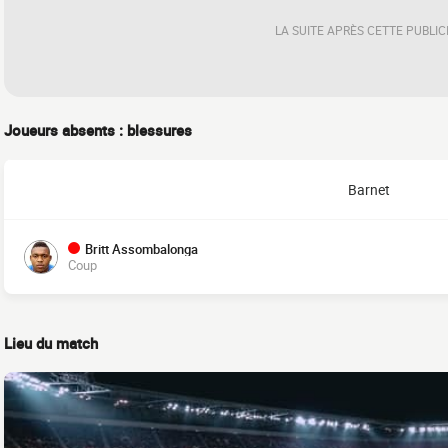
LA SUITE APRÈS CETTE PUBLIC
Joueurs absents : blessures
Barnet
Britt Assombalonga
Coup
Lieu du match