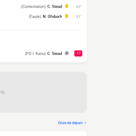
(Contestation)
C. Stead
63'
(Faute)
N. Ofoborh
51'
(P.D I. Kanu)
C. Stead
17'
ITÉ
Onze de départ