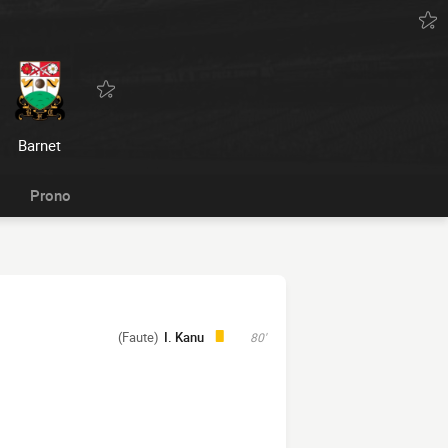
Barnet
Prono
(Faute)
I. Kanu
80'