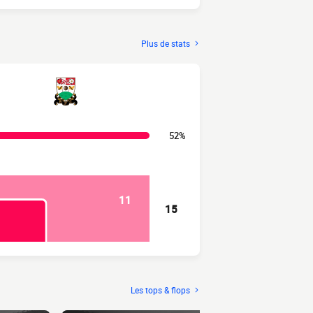
Plus de stats
52%
11
15
Les tops & flops