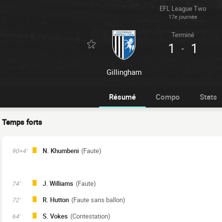
EFL League Two
17e journée
Terminé
1
1
-
Gillingham
Résumé
Compo
Stats
Temps forts
N. Khumbeni
(Faute)
90+4'
J. Williams
(Faute)
74'
R. Hutton
(Faute sans ballon)
72'
S. Vokes
(Contestation)
64'