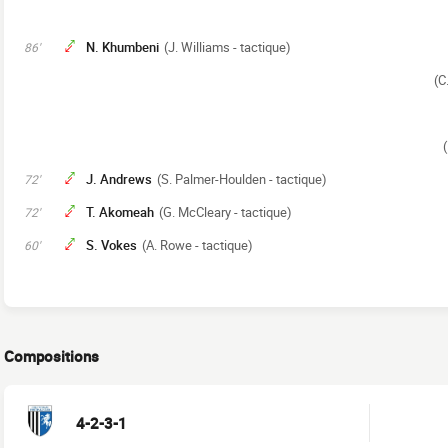
N. Khumbeni
(J. Williams - tactique)
86'
(C
J. Andrews
(S. Palmer-Houlden - tactique)
72'
T. Akomeah
(G. McCleary - tactique)
72'
S. Vokes
(A. Rowe - tactique)
60'
Compositions
4-2-3-1