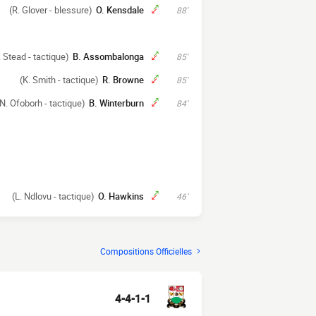
(R. Glover - blessure)
O. Kensdale
88'
. Stead - tactique)
B. Assombalonga
85'
(K. Smith - tactique)
R. Browne
85'
(N. Ofoborh - tactique)
B. Winterburn
84'
(L. Ndlovu - tactique)
O. Hawkins
46'
Compositions Officielles
4-4-1-1