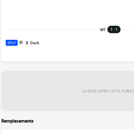
1 - 1
MT
B. Dack
45+2'
LA SUITE APRÈS CETTE PUBLIC
Remplacements