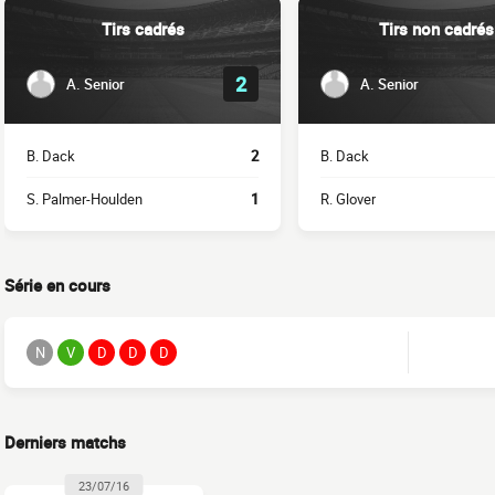
Tirs cadrés
Tirs non cadrés
2
A. Senior
A. Senior
B. Dack
2
B. Dack
S. Palmer-Houlden
1
R. Glover
Série en cours
N
V
D
D
D
Derniers matchs
23/07/16