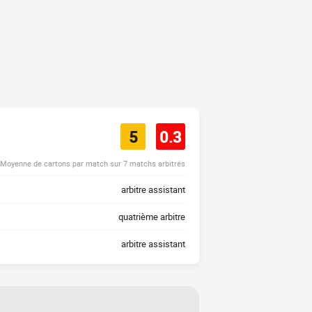
5
0.3
Moyenne de cartons par match sur 7 matchs arbitrés
arbitre assistant
quatrième arbitre
arbitre assistant