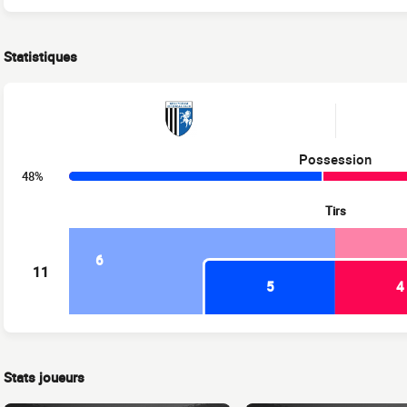
Statistiques
Possession
48%
Tirs
6
11
5
4
Stats joueurs