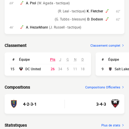
A. Piol
(W. Agada - tactique)
69'
(R. Leal - tactique)
K. Fletcher
62'
(G. Tubbs - blessure)
D. Dodson
62'
A. Hezarkhani
(J. Russell - tactique)
46'
Classement
Classement complet
#
Équipe
Pts
J
G
N
D
#
Équipe
15
DC United
26
34
5
11
18
9
Salt Lake
Compositions
Compositions Officielles
4-2-3-1
3-4-3
Statistiques
Plus de stats