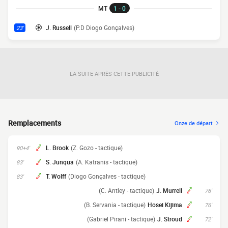
MT
1 - 0
J. Russell
(P.D Diogo Gonçalves)
23'
LA SUITE APRÈS CETTE PUBLICITÉ
Remplacements
Onze de départ
L. Brook
(Z. Gozo - tactique)
90+4'
S. Junqua
(A. Katranis - tactique)
83'
T. Wolff
(Diogo Gonçalves - tactique)
83'
(C. Antley - tactique)
J. Murrell
76'
(B. Servania - tactique)
Hosei Kijima
76'
(Gabriel Pirani - tactique)
J. Stroud
72'