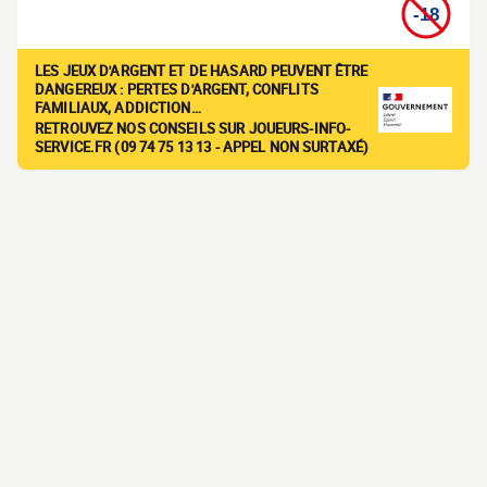
LES JEUX D'ARGENT ET DE HASARD PEUVENT ÊTRE
DANGEREUX : PERTES D'ARGENT, CONFLITS
FAMILIAUX, ADDICTION…
RETROUVEZ NOS CONSEILS SUR JOUEURS-INFO-
SERVICE.FR (09 74 75 13 13 - APPEL NON SURTAXÉ)