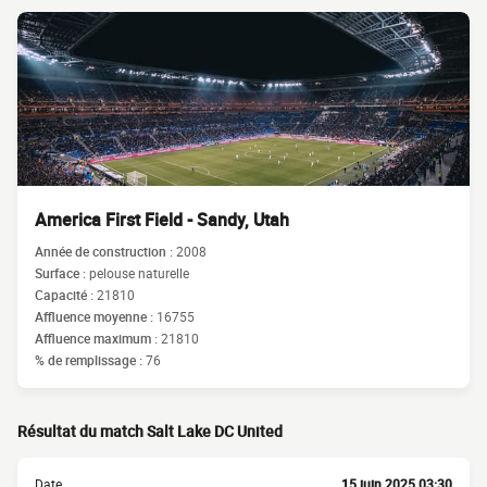
America First Field - Sandy, Utah
Année de construction :
2008
Surface :
pelouse naturelle
Capacité :
21810
Affluence moyenne :
16755
Affluence maximum :
21810
% de remplissage :
76
Résultat du match Salt Lake DC United
Date
15 juin 2025 03:30