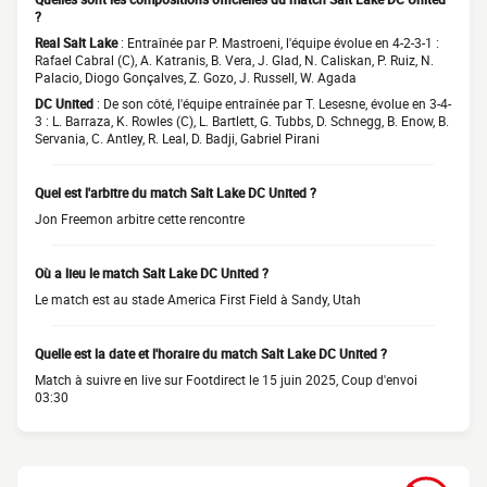
?
Real Salt Lake
: Entraînée par P. Mastroeni, l'équipe évolue en 4-2-3-1 :
Rafael Cabral (C), A. Katranis, B. Vera, J. Glad, N. Caliskan, P. Ruiz, N.
Palacio, Diogo Gonçalves, Z. Gozo, J. Russell, W. Agada
DC United
: De son côté, l'équipe entraînée par T. Lesesne, évolue en 3-4-
3 : L. Barraza, K. Rowles (C), L. Bartlett, G. Tubbs, D. Schnegg, B. Enow, B.
Servania, C. Antley, R. Leal, D. Badji, Gabriel Pirani
Quel est l'arbitre du match Salt Lake DC United ?
Jon Freemon arbitre cette rencontre
Où a lieu le match Salt Lake DC United ?
Le match est au stade America First Field à Sandy, Utah
Quelle est la date et l'horaire du match Salt Lake DC United ?
Match à suivre en live sur Footdirect le 15 juin 2025, Coup d'envoi
03:30