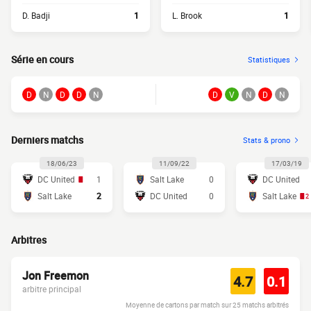
D. Badji
1
L. Brook
1
Série en cours
Statistiques
D
N
D
D
N
D
V
N
D
N
Derniers matchs
Stats & prono
18/06/23
11/09/22
17/03/19
DC United
1
Salt Lake
0
DC United
Salt Lake
2
DC United
0
Salt Lake
2
Arbitres
Jon Freemon
4.7
0.1
arbitre principal
Moyenne de cartons par match sur 25 matchs arbitrés