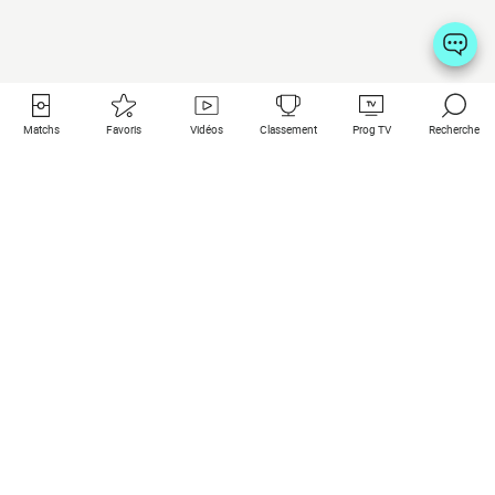
Matchs
Favoris
Vidéos
Classement
Prog TV
Recherche
Liens utiles
Clubs à la une
Tous les matchs
PSG
Matchs en live
Bayern Munich
Derniers résultats
Real Madrid
Matchs à venir
Inter
Match en streaming
Juventus
Contact
Manchester City
Mentions légales
Manchester United
Les amis de Foot Direct
Liverpool