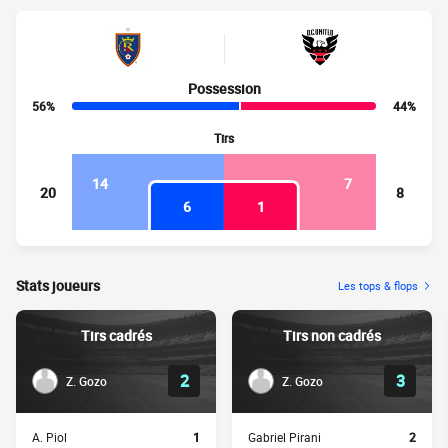
Possession
56%
44%
Tirs
14
7
20
8
6
1
Stats joueurs
Les tops & flops
Tirs cadrés
Tirs non cadrés
2
3
Z. Gozo
Z. Gozo
A. Piol
1
Gabriel Pirani
2