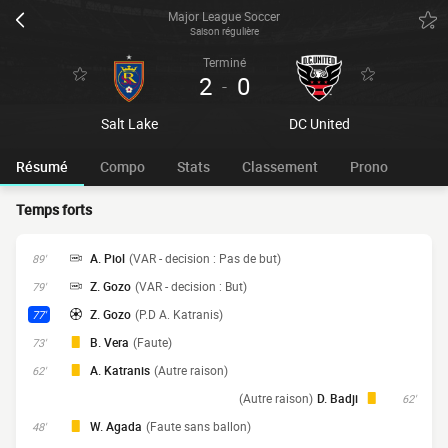
Major League Soccer
Saison régulière
Terminé
2
0
-
Salt Lake
DC United
Résumé
Compo
Stats
Classement
Prono
Temps forts
A. Piol
(VAR - decision : Pas de but)
89'
Z. Gozo
(VAR - decision : But)
79'
Z. Gozo
(P.D A. Katranis)
77'
B. Vera
(Faute)
73'
A. Katranis
(Autre raison)
62'
(Autre raison)
D. Badji
62'
W. Agada
(Faute sans ballon)
48'