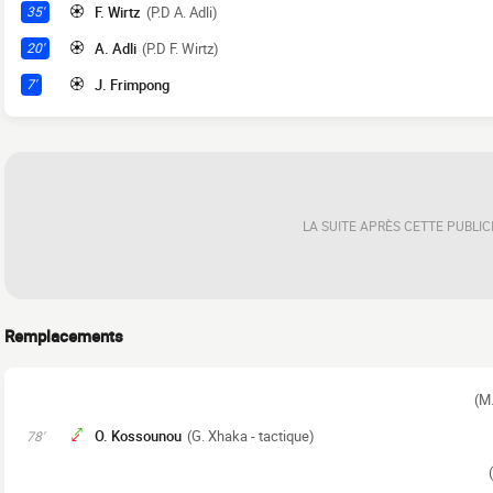
F. Wirtz
(P.D A. Adli)
35'
A. Adli
(P.D F. Wirtz)
20'
J. Frimpong
7'
LA SUITE APRÈS CETTE PUBLIC
Remplacements
(M
O. Kossounou
(G. Xhaka - tactique)
78'