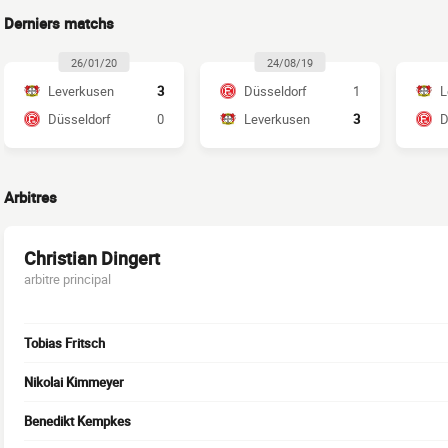
Derniers matchs
26/01/20
24/08/19
Leverkusen
3
Düsseldorf
1
L
Düsseldorf
0
Leverkusen
3
D
Arbitres
Christian Dingert
arbitre principal
Tobias Fritsch
Nikolai Kimmeyer
Benedikt Kempkes