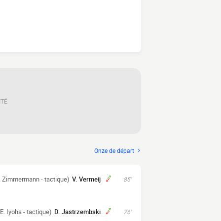
ITÉ
Onze de départ
. Zimmermann - tactique)
V. Vermeij
85'
(E. Iyoha - tactique)
D. Jastrzembski
76'