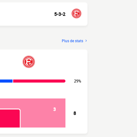
5-3-2
Plus de stats
29%
3
8