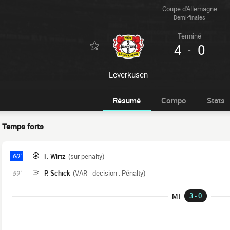
Coupe d'Allemagne
Demi-finales
Terminé
4
0
-
Leverkusen
Résumé
Compo
Stats
Temps forts
F. Wirtz
(sur penalty)
60'
P. Schick
(VAR - decision : Pénalty)
59'
3 - 0
MT