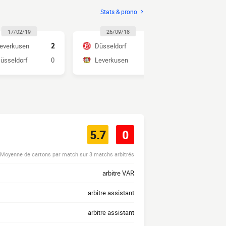
Stats & prono
17/02/19
26/09/18
30/03/1
everkusen
2
Düsseldorf
1
Düsseldorf
üsseldorf
0
Leverkusen
2
Leverkuse
5.7
0
Moyenne de cartons par match sur 3 matchs arbitrés
arbitre VAR
arbitre assistant
arbitre assistant