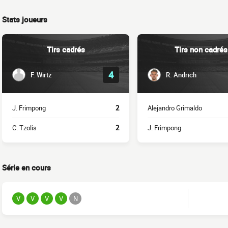
Stats joueurs
Tirs cadrés
Tirs non cadrés
4
F. Wirtz
R. Andrich
J. Frimpong
2
Alejandro Grimaldo
C. Tzolis
2
J. Frimpong
Série en cours
V
V
V
V
N