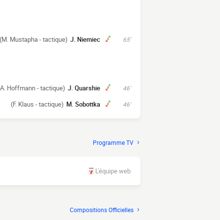
(M. Mustapha - tactique)
J. Niemiec
65'
(A. Hoffmann - tactique)
J. Quarshie
46'
(F. Klaus - tactique)
M. Sobottka
46'
Programme TV
L'équipe web
Compositions Officielles