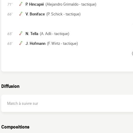
P. Hincapié
(Alejandro Grimaldo - tactique)
71'
V. Boniface
(P. Schick - tactique)
66'
N. Tella
(A. Adli - tactique)
65'
J. Hofmann
(F. Wirtz - tactique)
65'
Diffusion
Match à suivre sur
Compositions