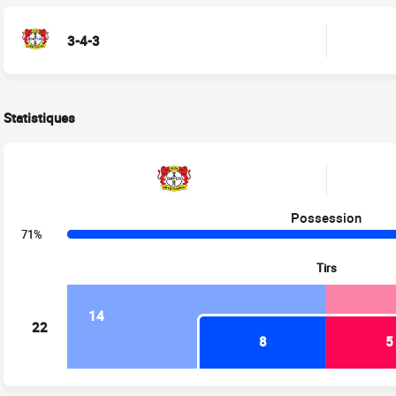
3-4-3
Statistiques
Possession
71%
Tirs
14
22
8
5