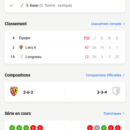
S. Kessi
(S. Tormin - tactique)
46'
Classement
Classement complet
#
Équipe
Pts
J
G
N
D
2
Lens II
47
26
14
5
7
14
Longueau
12
26
3
3
20
Compositions
Compositions Officielles
2-6-2
3-3-4
Série en cours
Statistiques
V
V
V
D
D
D
N
V
D
D