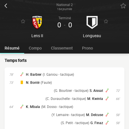
National 2
16e journée
Terminé
0
0
-
Lens II
Longueau
Résumé
Compo
Classement
Prono
Temps forts
H. Barbier
(I. Ganiou - tactique)
78'
N. Bonté
(Faute)
73'
(G. Bourbier - tactique)
S. Aissat
72'
(C. Duvauchelle - tactique)
M. Kwinta
66'
K. Mbala
(M. Dosso - tactique)
64'
(Y. Lemaire - tactique)
M. Delcuse
58'
(S. Petit - tactique)
G. Finaz
58'