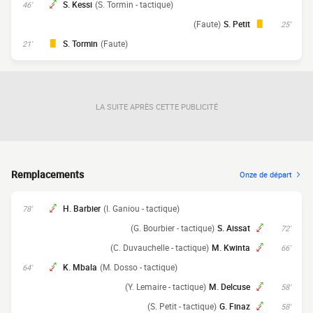
S. Kessi
(S. Tormin - tactique)
46'
(Faute)
S. Petit
25'
S. Tormin
(Faute)
21'
LA SUITE APRÈS CETTE PUBLICITÉ
Remplacements
Onze de départ
H. Barbier
(I. Ganiou - tactique)
78'
(G. Bourbier - tactique)
S. Aissat
72'
(C. Duvauchelle - tactique)
M. Kwinta
66'
K. Mbala
(M. Dosso - tactique)
64'
(Y. Lemaire - tactique)
M. Delcuse
58'
(S. Petit - tactique)
G. Finaz
58'