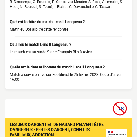
B. Descamps, G. Bourbier, E. Goncalves Mendes, S. Petit, Y. Lemaire, S.
Hede, N. Roussel, S. Touré, L. Blairet, C. Duvauchelle, G. Tassart
Quel est l'arbitre du match Lens II Longueau ?
Matthieu Dor arbitre cette rencontre
Où a lieu le match Lens II Longueau ?
Le match est au stade Stade François Blin à Avion
Quelle est la date et l'horaire du match Lens II Longueau ?
Match à suivre en live sur Footdirect le 25 février 2023, Coup d'envoi
16:00
LES JEUX D'ARGENT ET DE HASARD PEUVENT ÊTRE
DANGEREUX : PERTES D'ARGENT, CONFLITS
FAMILIAUX, ADDICTION…