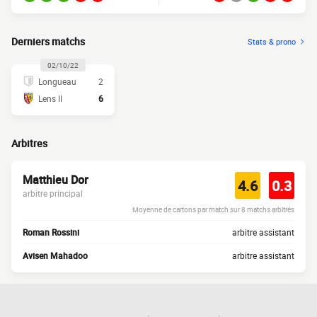
Derniers matchs
Stats & prono
02/10/22
Longueau
2
Lens II
6
Arbitres
Matthieu Dor
4.6
0.3
arbitre principal
Moyenne de cartons par match sur 8 matchs arbitrés
Roman Rossini
arbitre assistant
Avisen Mahadoo
arbitre assistant