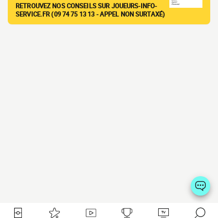
RETROUVEZ NOS CONSEILS SUR JOUEURS-INFO-
SERVICE.FR (09 74 75 13 13 - APPEL NON SURTAXÉ)