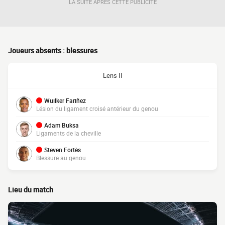
LA SUITE APRÈS CETTE PUBLICITÉ
Joueurs absents : blessures
Lens II
Wuilker Fariñez
Lésion du ligament croisé antérieur du genou
Adam Buksa
Ligaments de la cheville
Steven Fortès
Blessure au genou
Lieu du match