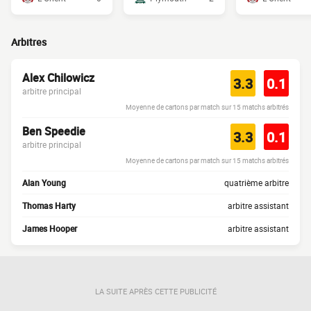
Arbitres
Alex Chilowicz
3.3
0.1
arbitre principal
Moyenne de cartons par match sur 15 matchs arbitrés
Ben Speedie
3.3
0.1
arbitre principal
Moyenne de cartons par match sur 15 matchs arbitrés
Alan Young
quatrième arbitre
Thomas Harty
arbitre assistant
James Hooper
arbitre assistant
LA SUITE APRÈS CETTE PUBLICITÉ