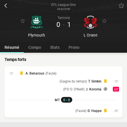
EFL League One
4e journée
Terminé
0
1
-
Plymouth
L Orient
Résumé
Compo
Stats
Prono
Temps forts
A. Benarous
(Faute)
72'
(Gagne du temps)
T. Simkin
70'
(P.D O. O'Neill)
J. Koroma
63'
MT
0 - 0
(Faute)
D. Happe
39'