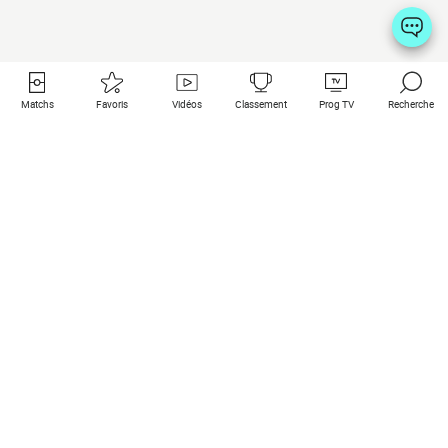
Matchs
Favoris
Vidéos
Classement
Prog TV
Recherche
Liens utiles
Clubs à la une
Tous les matchs
PSG
Matchs en live
Bayern Munich
Derniers résultats
Real Madrid
Matchs à venir
Inter
Match en streaming
Juventus
Contact
Manchester City
Mentions légales
Manchester United
Les amis de Foot Direct
Liverpool