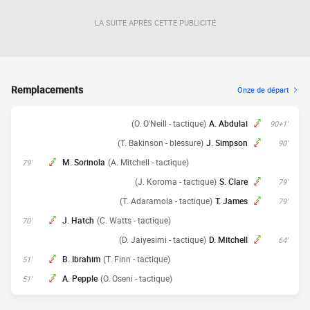
LA SUITE APRÈS CETTE PUBLICITÉ
Remplacements
Onze de départ
(O. O'Neill - tactique)
A. Abdulai
90+1'
(T. Bakinson - blessure)
J. Simpson
90'
M. Sorinola
(A. Mitchell - tactique)
79'
(J. Koroma - tactique)
S. Clare
79'
(T. Adaramola - tactique)
T. James
79'
J. Hatch
(C. Watts - tactique)
70'
(D. Jaiyesimi - tactique)
D. Mitchell
64'
B. Ibrahim
(T. Finn - tactique)
51'
A. Pepple
(O. Oseni - tactique)
51'