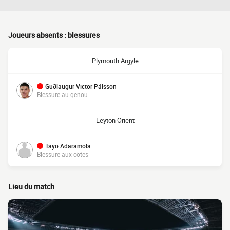
Joueurs absents : blessures
Plymouth Argyle
Guðlaugur Victor Pálsson
Blessure au genou
Leyton Orient
Tayo Adaramola
Blessure aux côtes
Lieu du match