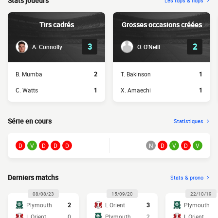
Stats joueurs
Les tops & flops
Tirs cadrés
Grosses occasions créées
3
2
A. Connolly
O. O'Neill
B. Mumba
2
T. Bakinson
1
C. Watts
1
X. Amaechi
1
Série en cours
Statistiques
D
V
D
D
D
N
D
V
D
V
Derniers matchs
Stats & prono
08/08/23
15/09/20
22/10/19
Plymouth
2
L Orient
3
Plymouth
L Orient
0
Plymouth
2
L Orient