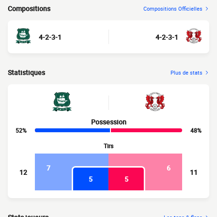
Compositions
Compositions Officielles
4-2-3-1
4-2-3-1
Statistiques
Plus de stats
Possession
52%
48%
Tirs
7
6
12
11
5
5