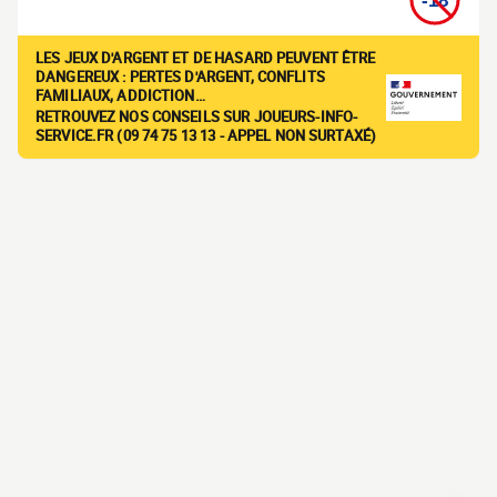
LES JEUX D'ARGENT ET DE HASARD PEUVENT ÊTRE
DANGEREUX : PERTES D'ARGENT, CONFLITS
FAMILIAUX, ADDICTION…
RETROUVEZ NOS CONSEILS SUR JOUEURS-INFO-
SERVICE.FR (09 74 75 13 13 - APPEL NON SURTAXÉ)