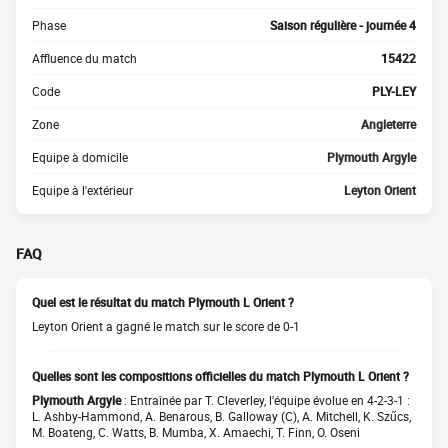
Phase
Saison régulière - journée 4
Affluence du match
15422
Code
PLY-LEY
Zone
Angleterre
Equipe à domicile
Plymouth Argyle
Equipe à l'extérieur
Leyton Orient
FAQ
Quel est le résultat du match Plymouth L Orient ?
Leyton Orient a gagné le match sur le score de 0-1
Quelles sont les compositions officielles du match Plymouth L Orient ?
Plymouth Argyle
: Entraînée par T. Cleverley, l'équipe évolue en 4-2-3-1 :
L. Ashby-Hammond, A. Benarous, B. Galloway (C), A. Mitchell, K. Szűcs,
M. Boateng, C. Watts, B. Mumba, X. Amaechi, T. Finn, O. Oseni