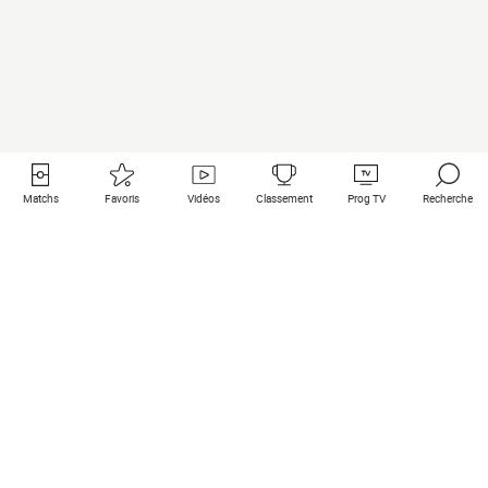
Matchs
Favoris
Vidéos
Classement
Prog TV
Recherche
Liens utiles
Clubs à la une
Tous les matchs
PSG
Matchs en live
Bayern Munich
Derniers résultats
Real Madrid
Matchs à venir
Inter
Match en streaming
Juventus
Contact
Manchester City