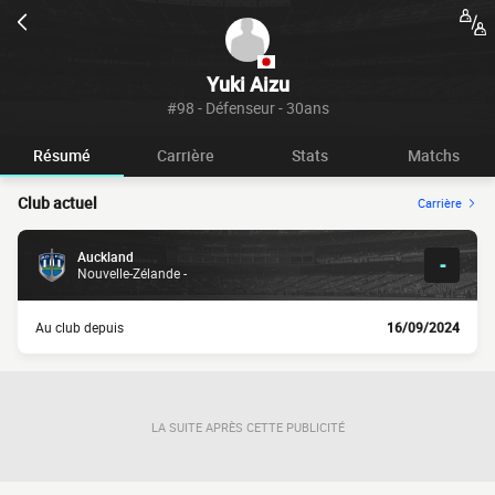
Yuki Aizu
#98 - Défenseur - 30ans
Résumé
Carrière
Stats
Matchs
Club actuel
Carrière
Auckland
-
Nouvelle-Zélande -
Au club depuis
16/09/2024
LA SUITE APRÈS CETTE PUBLICITÉ