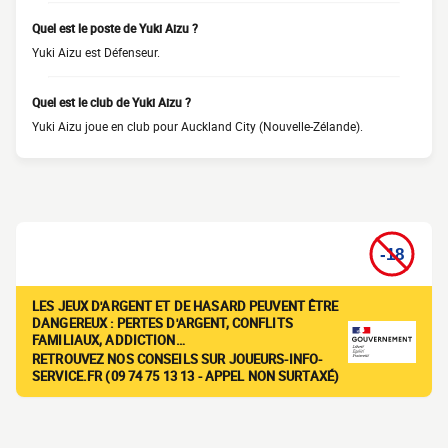
Quel est le poste de Yuki Aizu ?
Yuki Aizu est Défenseur.
Quel est le club de Yuki Aizu ?
Yuki Aizu joue en club pour Auckland City (Nouvelle-Zélande).
LES JEUX D'ARGENT ET DE HASARD PEUVENT ÊTRE
DANGEREUX : PERTES D'ARGENT, CONFLITS
FAMILIAUX, ADDICTION…
RETROUVEZ NOS CONSEILS SUR JOUEURS-INFO-
SERVICE.FR (09 74 75 13 13 - APPEL NON SURTAXÉ)