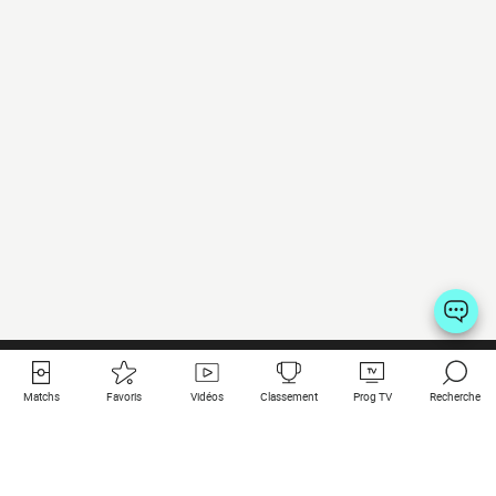
Matchs
Favoris
Vidéos
Classement
Prog TV
Recherche
Liens utiles
Clubs à la une
Tous les matchs
PSG
Matchs en live
Bayern Munich