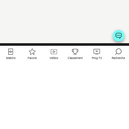
Matchs
Favoris
Vidéos
Classement
Prog TV
Recherche
Liens utiles
Clubs à la une
Tous les matchs
PSG
Matchs en live
Bayern Munich
Derniers résultats
Real Madrid
Matchs à venir
Inter
Match en streaming
Juventus
Contact
Manchester City
Mentions légales
Manchester United
Les amis de Foot Direct
Liverpool
Les guides de Foot Direct