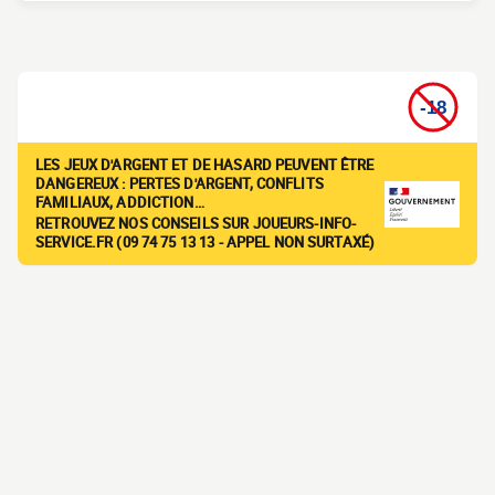
LES JEUX D'ARGENT ET DE HASARD PEUVENT ÊTRE
DANGEREUX : PERTES D'ARGENT, CONFLITS
FAMILIAUX, ADDICTION…
RETROUVEZ NOS CONSEILS SUR JOUEURS-INFO-
SERVICE.FR (09 74 75 13 13 - APPEL NON SURTAXÉ)