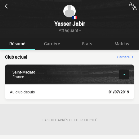
Yasser Jabir
Attaquant -
Résumé
Carrière
Stats
Matchs
Club actuel
Carrière
Saint-Médard
-
France -
Au club depuis
01/07/2019
LA SUITE APRÈS CETTE PUBLICITÉ