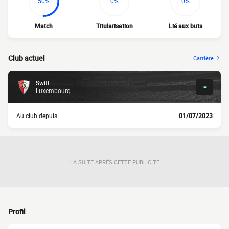
50%
0%
0%
Match
Titularisation
Lié aux buts
Club actuel
Carrière
Swift
-
Luxembourg -
Au club depuis
01/07/2023
LA SUITE APRÈS CETTE PUBLICITÉ
Profil