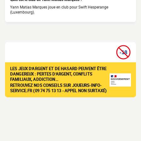
Yann Matias Marques joue en club pour Swift Hesperange
(Luxembourg).
LES JEUX D'ARGENT ET DE HASARD PEUVENT ÊTRE
DANGEREUX : PERTES D'ARGENT, CONFLITS
FAMILIAUX, ADDICTION…
RETROUVEZ NOS CONSEILS SUR JOUEURS-INFO-
SERVICE.FR (09 74 75 13 13 - APPEL NON SURTAXÉ)