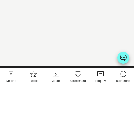
Matchs
Favoris
Vidéos
Classement
Prog TV
Recherche
Liens utiles
Clubs à la une
Tous les matchs
PSG
Matchs en live
Bayern Munich
Derniers résultats
Real Madrid
Matchs à venir
Inter
Match en streaming
Juventus
Contact
Manchester City