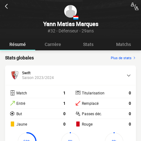
Yann Matias Marques
#32 - Défenseur - 29ans
Résumé
Carrière
Stats
Matchs
Stats globales
Plus de stats
Swift
Saison 2023/2024
Match
1
Titularisation
0
Entré
1
Remplacé
0
But
0
Passes déc.
0
Jaune
0
Rouge
0