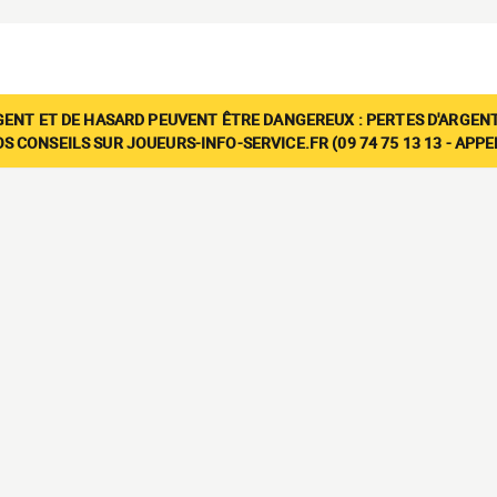
GENT ET DE HASARD PEUVENT ÊTRE DANGEREUX : PERTES D'ARGENT
 CONSEILS SUR JOUEURS-INFO-SERVICE.FR (09 74 75 13 13 - APP