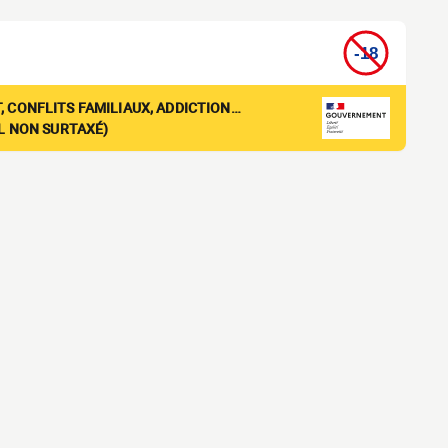
, CONFLITS FAMILIAUX, ADDICTION…
EL NON SURTAXÉ)