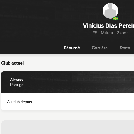
Vinícius Dias Perei
#8 - Milieu - 27ans
Résumé
Carrière
Stats
Club actuel
Alcains
Portugal -
Au club depuis