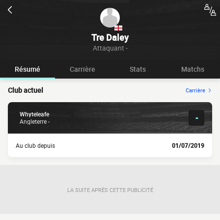
Tre Daley
Attaquant -
Résumé
Carrière
Stats
Matchs
Club actuel
Carrière
Whyteleafe
-
Angleterre -
Au club depuis
01/07/2019
LA SUITE APRÈS CETTE PUBLICITÉ