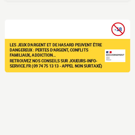
LES JEUX D'ARGENT ET DE HASARD PEUVENT ÊTRE
DANGEREUX : PERTES D'ARGENT, CONFLITS
FAMILIAUX, ADDICTION…
RETROUVEZ NOS CONSEILS SUR JOUEURS-INFO-
SERVICE.FR (09 74 75 13 13 - APPEL NON SURTAXÉ)