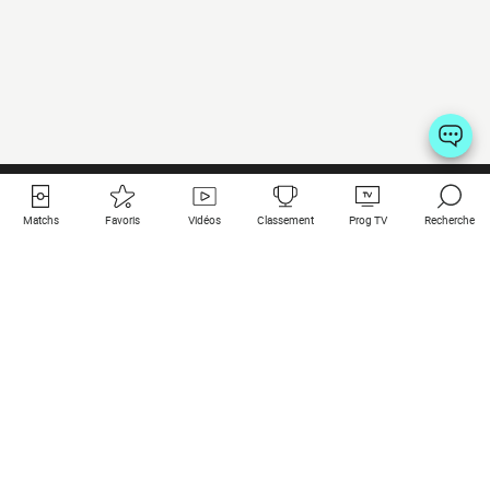
Matchs
Favoris
Vidéos
Classement
Prog TV
Recherche
Liens utiles
Clubs à la une
Tous les matchs
PSG
Matchs en live
Bayern Munich
Derniers résultats
Real Madrid
Matchs à venir
Inter
Match en streaming
Juventus
Contact
Manchester City
Mentions légales
Manchester United
Les amis de Foot Direct
Liverpool
Les guides de Foot Direct