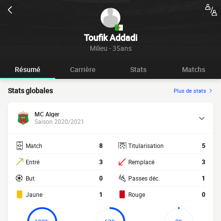
Toufik Addadi
Milieu - 35ans
Résumé
Carrière
Stats
Matchs
Stats globales
Plus de stats
MC Alger
Saison 2020/2021
Match
8
Titularisation
5
Entré
3
Remplacé
3
But
0
Passes déc.
1
Jaune
1
Rouge
0