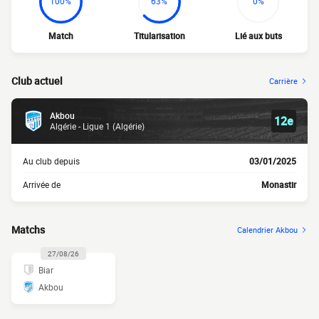
100%
63%
0%
Match
Titularisation
Lié aux buts
Club actuel
Carrière
Akbou
12e
Algérie - Ligue 1 (Algérie)
Au club depuis
03/01/2025
Arrivée de
Monastir
Matchs
Calendrier Akbou
27/08/26
Biar
Akbou