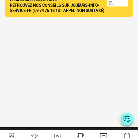
RETROUVEZ NOS CONSEILS SUR JOUEURS-INFO-
SERVICE.FR (09 74 75 13 13 - APPEL NON SURTAXÉ)