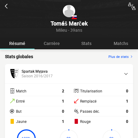
Tomáš Marček
Milieu - 39ans
Résumé
Carrière
Stats
Matchs
Stats globales
Plus de stats
Spartak Myjava
Saison 2016/2017
Match
2
Titularisation
0
Entré
1
Remplacé
1
But
0
Passes déc.
0
Jaune
1
Rouge
0