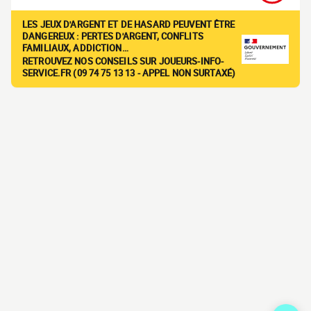
LES JEUX D'ARGENT ET DE HASARD PEUVENT ÊTRE
DANGEREUX : PERTES D'ARGENT, CONFLITS
FAMILIAUX, ADDICTION…
RETROUVEZ NOS CONSEILS SUR JOUEURS-INFO-
SERVICE.FR (09 74 75 13 13 - APPEL NON SURTAXÉ)