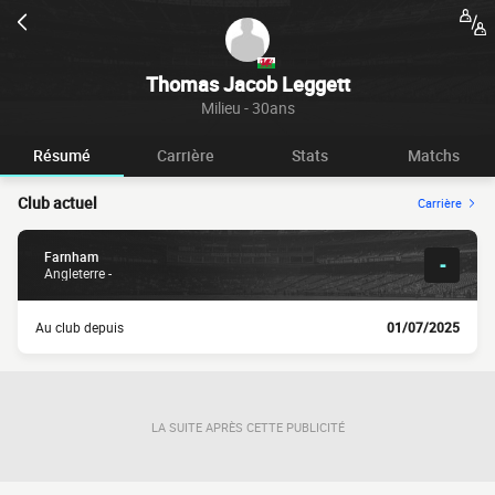
Thomas Jacob Leggett
Milieu - 30ans
Résumé
Carrière
Stats
Matchs
Club actuel
Carrière
Farnham
-
Angleterre -
Au club depuis
01/07/2025
LA SUITE APRÈS CETTE PUBLICITÉ