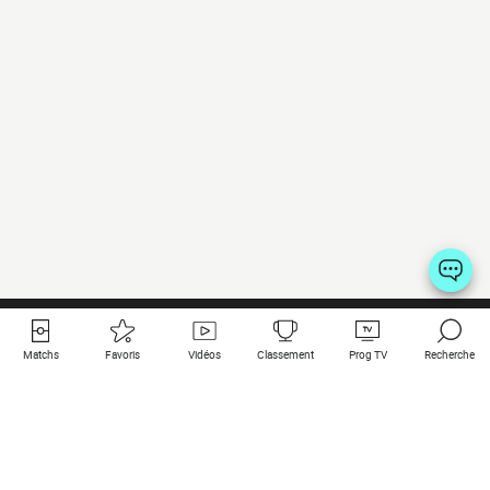
Matchs
Favoris
Vidéos
Classement
Prog TV
Recherche
Liens utiles
Clubs à la une
Tous les matchs
PSG
Matchs en live
Bayern Munich
Derniers résultats
Real Madrid