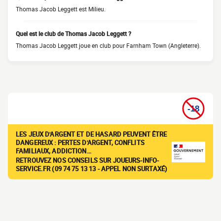
Thomas Jacob Leggett est Milieu.
Quel est le club de Thomas Jacob Leggett ?
Thomas Jacob Leggett joue en club pour Farnham Town (Angleterre).
LES JEUX D'ARGENT ET DE HASARD PEUVENT ÊTRE
DANGEREUX : PERTES D'ARGENT, CONFLITS
FAMILIAUX, ADDICTION…
RETROUVEZ NOS CONSEILS SUR JOUEURS-INFO-
SERVICE.FR (09 74 75 13 13 - APPEL NON SURTAXÉ)