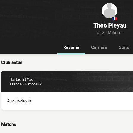
Théo Pleyau
#12 - Milieu -
Résumé
Carrière
Stats
Club actuel
Tartas-St Yag.
France - National 2
Au club depuis
Matchs