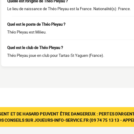
Quelle est l'origine de Théo Pleyau ?
Le lieu de naissance de Théo Pleyau est la France. Nationalité(s): France.
Quel est le poste de Théo Pleyau ?
Théo Pleyau est Milieu.
Quel est le club de Théo Pleyau ?
Théo Pleyau joue en club pour Tartas-St Yaguen (France).
GENT ET DE HASARD PEUVENT ÊTRE DANGEREUX : PERTES D'ARGENT
 CONSEILS SUR JOUEURS-INFO-SERVICE.FR (09 74 75 13 13 - APP