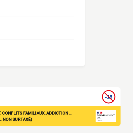
, CONFLITS FAMILIAUX, ADDICTION…
EL NON SURTAXÉ)