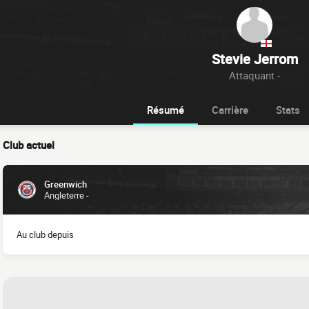
Stevie Jerrom
Attaquant -
Résumé
Carrière
Stats
Club actuel
Greenwich
Angleterre -
Au club depuis