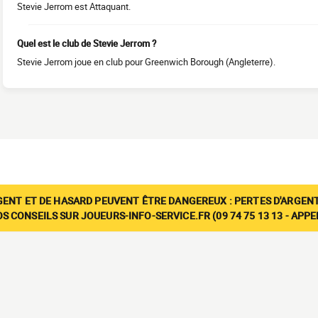
Stevie Jerrom est Attaquant.
Quel est le club de Stevie Jerrom ?
Stevie Jerrom joue en club pour Greenwich Borough (Angleterre).
GENT ET DE HASARD PEUVENT ÊTRE DANGEREUX : PERTES D'ARGENT
 CONSEILS SUR JOUEURS-INFO-SERVICE.FR (09 74 75 13 13 - APP