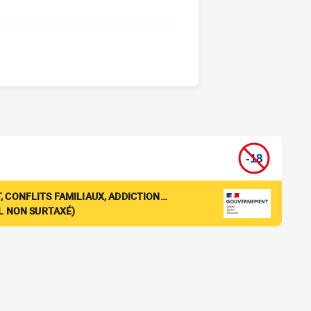
, CONFLITS FAMILIAUX, ADDICTION…
EL NON SURTAXÉ)