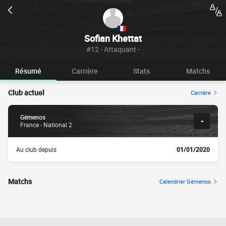
Sofian Khettat
#12 - Attaquant -
Résumé
Carrière
Stats
Matchs
Club actuel
Carrière
Gémenos
-
France - National 2
Au club depuis
01/01/2020
Matchs
Calendrier Gémenos