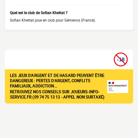
Quel est le club de Sofian Khettat ?
Sofian Khettat joue en club pour Gémenos (France).
LES JEUX D'ARGENT ET DE HASARD PEUVENT ÊTRE
DANGEREUX : PERTES D'ARGENT, CONFLITS
FAMILIAUX, ADDICTION…
RETROUVEZ NOS CONSEILS SUR JOUEURS-INFO-
SERVICE.FR (09 74 75 13 13 - APPEL NON SURTAXÉ)