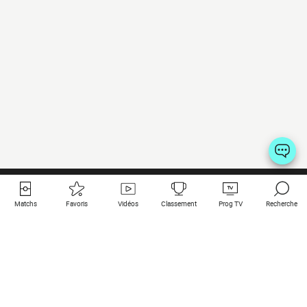
Matchs
Favoris
Vidéos
Classement
Prog TV
Recherche
Liens utiles
Clubs à la une
Tous les matchs
PSG
Matchs en live
Bayern Munich
Derniers résultats
Real Madrid
Matchs à venir
Inter
Match en streaming
Juventus