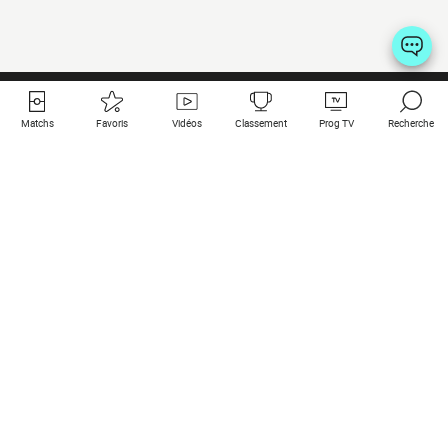
Matchs
Favoris
Vidéos
Classement
Prog TV
Recherche
Liens utiles
Clubs à la une
Tous les matchs
PSG
Matchs en live
Bayern Munich
Derniers résultats
Real Madrid
Matchs à venir
Inter
Match en streaming
Juventus
Contact
Manchester City
Mentions légales
Manchester United
Les amis de Foot Direct
Liverpool
Les guides de Foot Direct