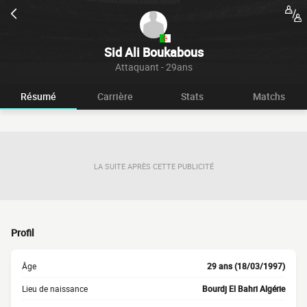
Sid Ali Boukabous
Attaquant - 29ans
Résumé
Carrière
Stats
Matchs
LA SUITE APRÈS CETTE PUBLICITÉ
Profil
Âge
29 ans (18/03/1997)
Lieu de naissance
Bourdj El Bahri Algérie