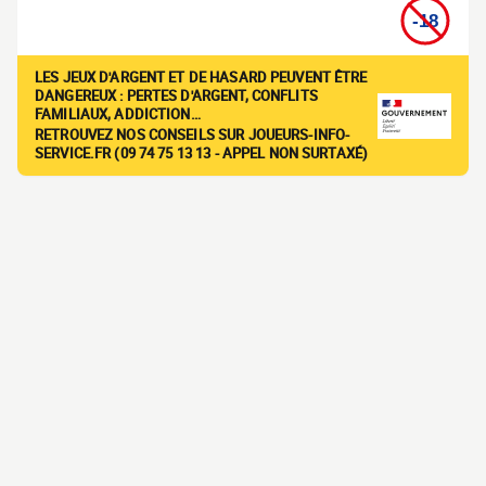
LES JEUX D'ARGENT ET DE HASARD PEUVENT ÊTRE
DANGEREUX : PERTES D'ARGENT, CONFLITS
FAMILIAUX, ADDICTION…
RETROUVEZ NOS CONSEILS SUR JOUEURS-INFO-
SERVICE.FR (09 74 75 13 13 - APPEL NON SURTAXÉ)