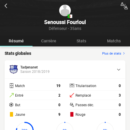
Senoussi Fourloul
Défenseur - 35ans
Résumé
Carrière
Stats
Matchs
Stats globales
Plus de stats
Tadjenanet
Saison 2018/2019
Match
19
Titularisation
0
Entré
2
Remplacé
3
But
0
Passes déc.
0
Jaune
9
Rouge
0