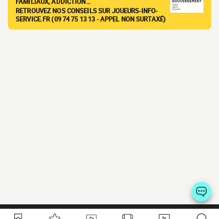
FAMILIAUX, ADDICTION…
RETROUVEZ NOS CONSEILS SUR JOUEURS-INFO-
SERVICE.FR (09 74 75 13 13 - APPEL NON SURTAXÉ)