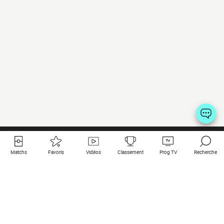
Matchs
Favoris
Vidéos
Classement
Prog TV
Recherche
Liens utiles
Clubs à la une
Tous les matchs
PSG
Matchs en live
Bayern Munich
Derniers résultats
Real Madrid
Matchs à venir
Inter