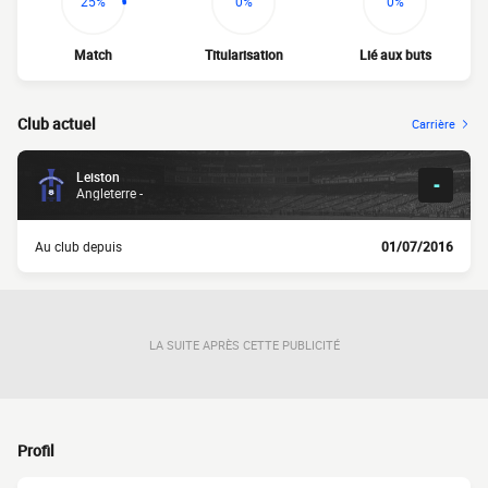
25%
0%
0%
Match
Titularisation
Lié aux buts
Club actuel
Carrière
Leiston
-
Angleterre -
Au club depuis
01/07/2016
LA SUITE APRÈS CETTE PUBLICITÉ
Profil