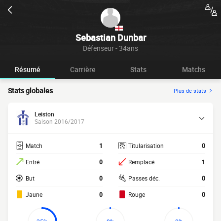
Sebastian Dunbar
Défenseur - 34ans
Résumé
Carrière
Stats
Matchs
Stats globales
Plus de stats
Leiston
Saison 2016/2017
Match
1
Titularisation
0
Entré
0
Remplacé
1
But
0
Passes déc.
0
Jaune
0
Rouge
0