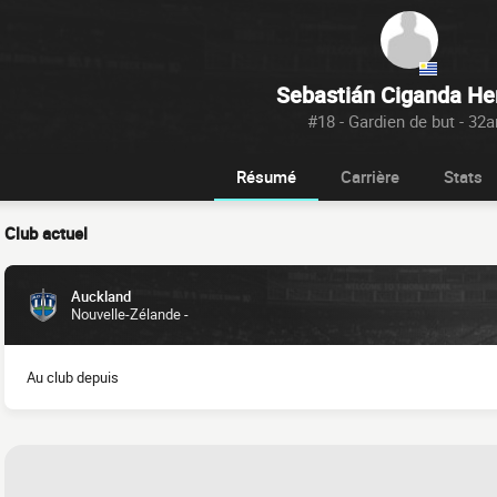
Sebastián Ciganda He
#18 - Gardien de but - 32
Résumé
Carrière
Stats
Club actuel
Auckland
Nouvelle-Zélande -
Au club depuis