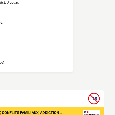
é(s): Uruguay.
93.
de).
, CONFLITS FAMILIAUX, ADDICTION…