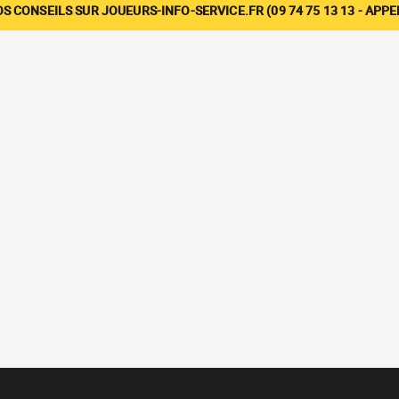
 CONSEILS SUR JOUEURS-INFO-SERVICE.FR (09 74 75 13 13 - APP