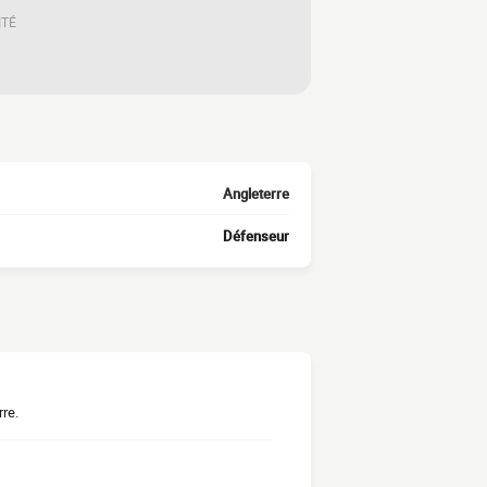
ITÉ
Angleterre
Défenseur
rre.