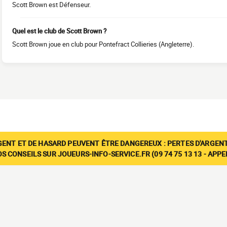
Scott Brown est Défenseur.
Quel est le club de Scott Brown ?
Scott Brown joue en club pour Pontefract Collieries (Angleterre).
GENT ET DE HASARD PEUVENT ÊTRE DANGEREUX : PERTES D'ARGENT
 CONSEILS SUR JOUEURS-INFO-SERVICE.FR (09 74 75 13 13 - APP