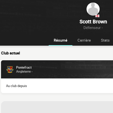
Scott Brown
Défenseur -
Résumé
Carrière
Stats
Club actuel
Pontefract
Angleterre -
Au club depuis