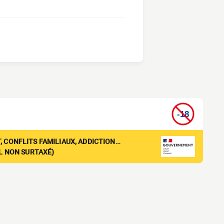
, CONFLITS FAMILIAUX, ADDICTION…
EL NON SURTAXÉ)