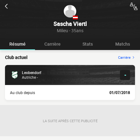
Sascha Viertl
Milieu - 35ans
Résumé
Carrière
Stats
Matchs
Club actuel
Carrière
Leobendorf
-
Autriche -
Au club depuis
01/07/2018
LA SUITE APRÈS CETTE PUBLICITÉ