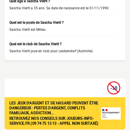
Quel âge a Sascha Viertl ?
Sascha Viertl a 35 ans. Sa date de naissance est le 01/11/1990.
Quel est le poste de Sascha Viertl ?
Sascha Viertl est Milieu.
Quel est le club de Sascha Viertl ?
Sascha Viertl joue en club pour Leobendorf (Autriche).
LES JEUX D'ARGENT ET DE HASARD PEUVENT ÊTRE
DANGEREUX : PERTES D'ARGENT, CONFLITS
FAMILIAUX, ADDICTION…
RETROUVEZ NOS CONSEILS SUR JOUEURS-INFO-
SERVICE.FR (09 74 75 13 13 - APPEL NON SURTAXÉ)