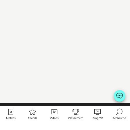
Matchs
Favoris
Vidéos
Classement
Prog TV
Recherche
Liens utiles
Clubs à la une