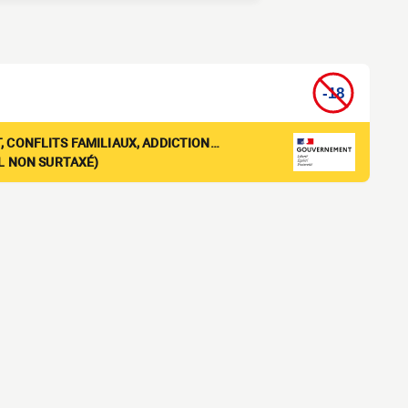
, CONFLITS FAMILIAUX, ADDICTION…
EL NON SURTAXÉ)