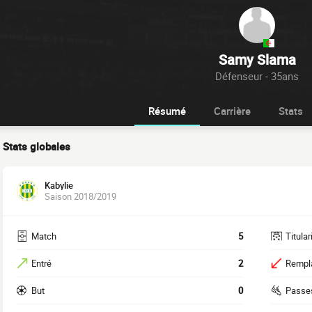
Samy Slama
Défenseur - 35ans
Résumé
Carrière
Stats
Stats globales
Kabylie
Saison 2018/2019
Match
5
Titular
Entré
2
Rempl
But
0
Passe