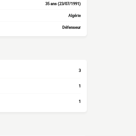
35 ans (23/07/1991)
Algérie
Défenseur
3
1
1