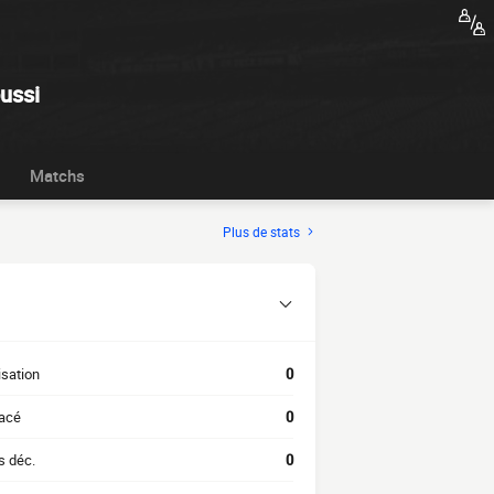
ussi
Matchs
Plus de stats
isation
0
acé
0
s déc.
0