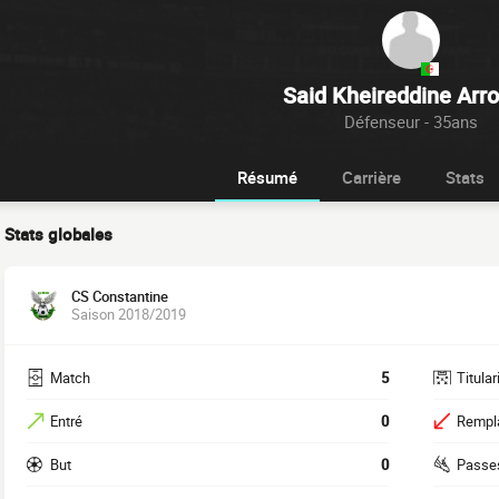
Said Kheireddine Arro
Défenseur - 35ans
Résumé
Carrière
Stats
Stats globales
CS Constantine
Saison 2018/2019
Match
5
Titular
Entré
0
Rempl
But
0
Passe