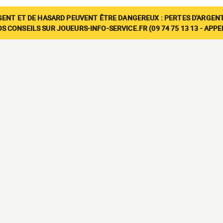
GENT ET DE HASARD PEUVENT ÊTRE DANGEREUX : PERTES D'ARGENT
 CONSEILS SUR JOUEURS-INFO-SERVICE.FR (09 74 75 13 13 - APP