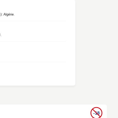
): Algérie.
1.