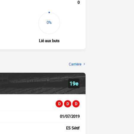
0
0%
Lié aux buts
Carrière
19e
D
D
D
01/07/2019
ES Sétif