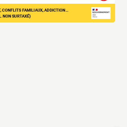
, CONFLITS FAMILIAUX, ADDICTION…
EL NON SURTAXÉ)