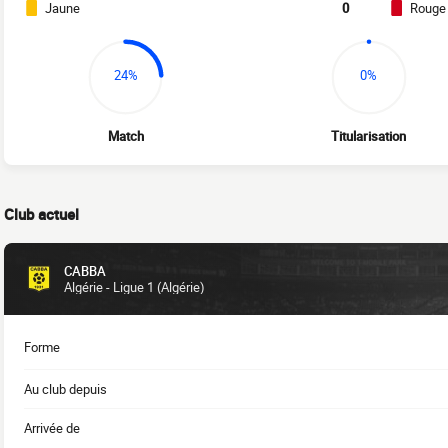
Jaune
0
Rouge
24%
0%
Match
Titularisation
Club actuel
CABBA
Algérie - Ligue 1 (Algérie)
Forme
Au club depuis
Arrivée de