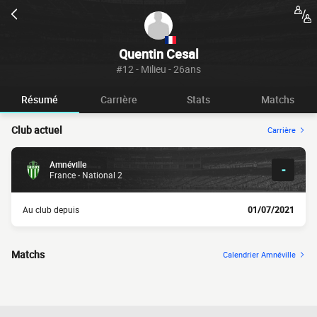
Quentin Cesal
#12 - Milieu - 26ans
Résumé
Carrière
Stats
Matchs
Club actuel
Carrière
Amnéville
-
France - National 2
Au club depuis
01/07/2021
Matchs
Calendrier Amnéville