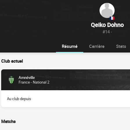
Qeiko Dohno
#14 -
Résumé
Carrière
Stats
Club actuel
Amnéville
France - National 2
Au club depuis
Matchs