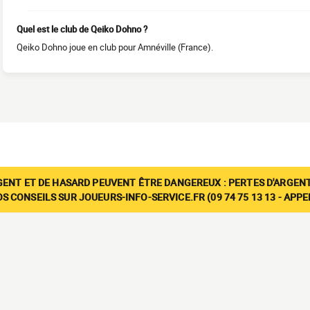
Quel est le club de Qeiko Dohno ?
Qeiko Dohno joue en club pour Amnéville (France).
GENT ET DE HASARD PEUVENT ÊTRE DANGEREUX : PERTES D'ARGENT
 CONSEILS SUR JOUEURS-INFO-SERVICE.FR (09 74 75 13 13 - APP