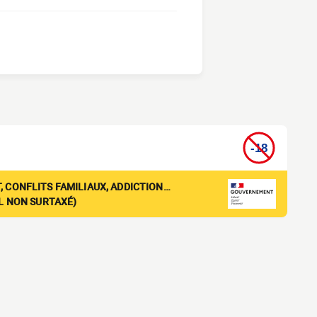
, CONFLITS FAMILIAUX, ADDICTION…
EL NON SURTAXÉ)