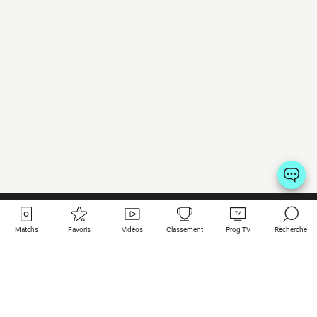
Matchs
Favoris
Vidéos
Classement
Prog TV
Recherche
Liens utiles
Clubs à la une
Tous les matchs
PSG
Matchs en live
Bayern Munich
Derniers résultats
Real Madrid