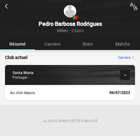
Pedro Barbosa Rodrigues
Milieu - 23ans
Résumé
Carrière
Stats
Matchs
Club actuel
Carrière
Santa Maria
-
Portugal -
Au club depuis
06/07/2023
LA SUITE APRÈS CETTE PUBLICITÉ