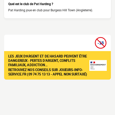
Quel est le club de Pat Harding ?
Pat Harding joue en club pour Burgess Hill Town (Angleterre).
LES JEUX D'ARGENT ET DE HASARD PEUVENT ÊTRE
DANGEREUX : PERTES D'ARGENT, CONFLITS
FAMILIAUX, ADDICTION…
RETROUVEZ NOS CONSEILS SUR JOUEURS-INFO-
SERVICE.FR (09 74 75 13 13 - APPEL NON SURTAXÉ)