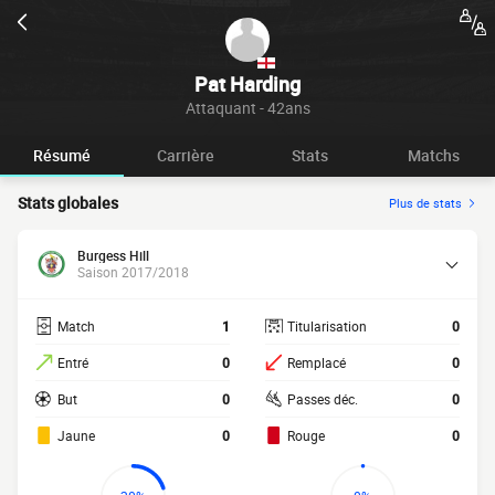
Pat Harding
Attaquant - 42ans
Résumé
Carrière
Stats
Matchs
Stats globales
Plus de stats
Burgess Hill
Saison 2017/2018
Match
1
Titularisation
0
Entré
0
Remplacé
0
But
0
Passes déc.
0
Jaune
0
Rouge
0