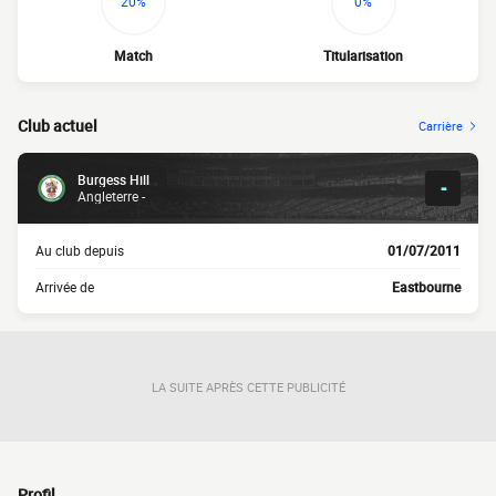
20%
0%
Match
Titularisation
Club actuel
Carrière
Burgess Hill
-
Angleterre -
Au club depuis
01/07/2011
Arrivée de
Eastbourne
LA SUITE APRÈS CETTE PUBLICITÉ
Profil