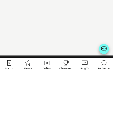
Matchs
Favoris
Vidéos
Classement
Prog TV
Recherche
Liens utiles
Clubs à la une
Tous les matchs
PSG
Matchs en live
Bayern Munich
Derniers résultats
Real Madrid
Matchs à venir
Inter
Match en streaming
Juventus
Contact
Manchester City