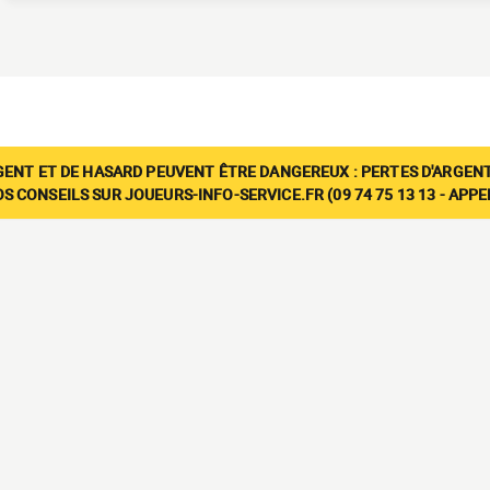
GENT ET DE HASARD PEUVENT ÊTRE DANGEREUX : PERTES D'ARGENT
 CONSEILS SUR JOUEURS-INFO-SERVICE.FR (09 74 75 13 13 - APP