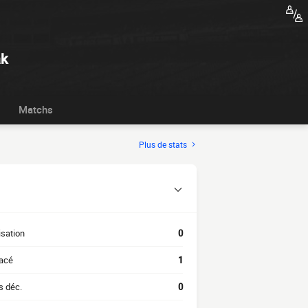
k
Matchs
Plus de stats
isation
0
acé
1
s déc.
0