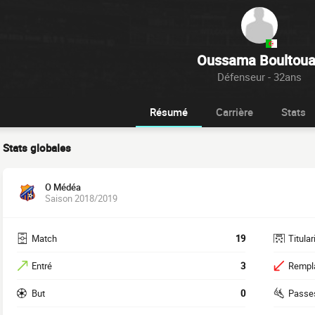
Oussama Boultoua
Défenseur - 32ans
Résumé
Carrière
Stats
Stats globales
O Médéa
Saison 2018/2019
Match
19
Titular
Entré
3
Rempl
But
0
Passe