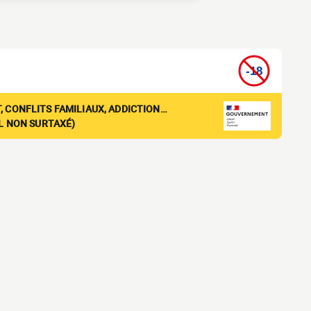
, CONFLITS FAMILIAUX, ADDICTION…
EL NON SURTAXÉ)