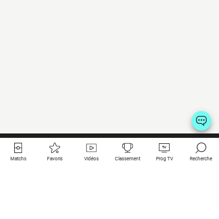
Matchs
Favoris
Vidéos
Classement
Prog TV
Recherche
Liens utiles
Clubs à la une
Tous les matchs
PSG
Matchs en live
Bayern Munich
Derniers résultats
Real Madrid