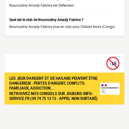
Nouroudiny Amady Fabrice est Défenseur.
Quel est le club de Nouroudiny Amady Fabrice ?
Nouroudiny Amady Fabrice joue en club pour Diables Noirs (Congo).
LES JEUX D'ARGENT ET DE HASARD PEUVENT ÊTRE
DANGEREUX : PERTES D'ARGENT, CONFLITS
FAMILIAUX, ADDICTION…
RETROUVEZ NOS CONSEILS SUR JOUEURS-INFO-
SERVICE.FR (09 74 75 13 13 - APPEL NON SURTAXÉ)