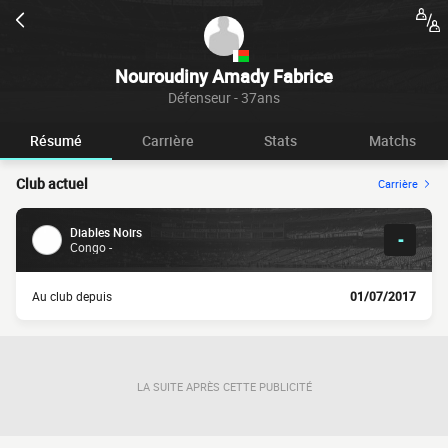
Nouroudiny Amady Fabrice
Défenseur - 37ans
Résumé
Carrière
Stats
Matchs
Club actuel
Carrière
Diables Noirs
-
Congo -
Au club depuis
01/07/2017
LA SUITE APRÈS CETTE PUBLICITÉ