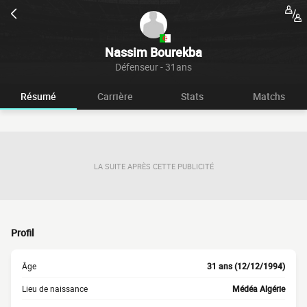
Nassim Bourekba
Défenseur - 31ans
Résumé
Carrière
Stats
Matchs
LA SUITE APRÈS CETTE PUBLICITÉ
Profil
Âge
31 ans (12/12/1994)
Lieu de naissance
Médéa Algérie