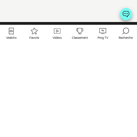
Matchs
Favoris
Vidéos
Classement
Prog TV
Recherche
Liens utiles
Clubs à la une
Tous les matchs
PSG
Matchs en live
Bayern Munich
Derniers résultats
Real Madrid
Matchs à venir
Inter
Match en streaming
Juventus
Contact
Manchester City
Mentions légales
Manchester United
Les amis de Foot Direct
Liverpool
Les guides de Foot Direct