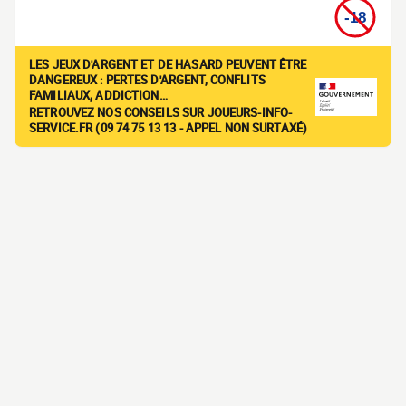
LES JEUX D'ARGENT ET DE HASARD PEUVENT ÊTRE
DANGEREUX : PERTES D'ARGENT, CONFLITS
FAMILIAUX, ADDICTION…
RETROUVEZ NOS CONSEILS SUR JOUEURS-INFO-
SERVICE.FR (09 74 75 13 13 - APPEL NON SURTAXÉ)