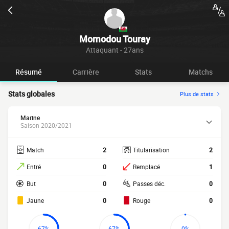
Momodou Touray
Attaquant - 27ans
Résumé
Carrière
Stats
Matchs
Stats globales
Plus de stats
Marine
Saison 2020/2021
Match
2
Titularisation
2
Entré
0
Remplacé
1
But
0
Passes déc.
0
Jaune
0
Rouge
0
67%
67%
0%