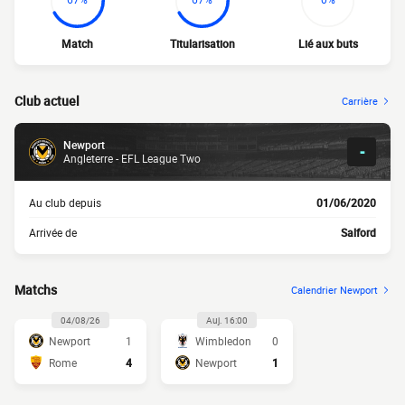
Match
Titularisation
Lié aux buts
Club actuel
Carrière
Newport
-
Angleterre - EFL League Two
Au club depuis
01/06/2020
Arrivée de
Salford
Matchs
Calendrier Newport
04/08/26
Auj. 16:00
Newport
1
Wimbledon
0
Rome
4
Newport
1