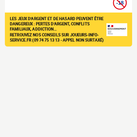
LES JEUX D'ARGENT ET DE HASARD PEUVENT ÊTRE
DANGEREUX : PERTES D'ARGENT, CONFLITS
FAMILIAUX, ADDICTION…
RETROUVEZ NOS CONSEILS SUR JOUEURS-INFO-
SERVICE.FR (09 74 75 13 13 - APPEL NON SURTAXÉ)