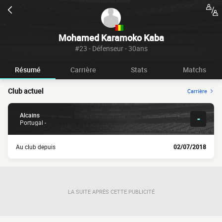
Mohamed Karamoko Kaba
#23 - Défenseur - 30ans
Résumé
Carrière
Stats
Matchs
Club actuel
Carrière
Alcains
-
Portugal -
Au club depuis
02/07/2018
LA SUITE APRÈS CETTE PUBLICITÉ