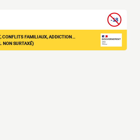
, CONFLITS FAMILIAUX, ADDICTION…
EL NON SURTAXÉ)