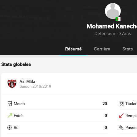
Mohamed Kanech
Défenseur - 37ans
Résumé
Carrière
Stats
Stats globales
Aïn M'lila
Saison 2018/2019
Match
20
Titular
Entré
0
Rempl
But
0
Passe