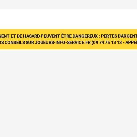
GENT ET DE HASARD PEUVENT ÊTRE DANGEREUX : PERTES D'ARGENT
 CONSEILS SUR JOUEURS-INFO-SERVICE.FR (09 74 75 13 13 - APP