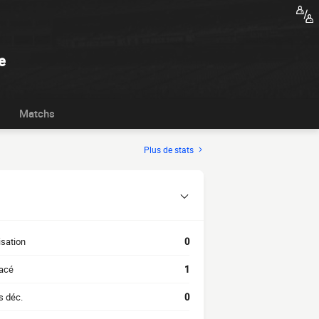
e
Matchs
Plus de stats
isation
0
acé
1
s déc.
0