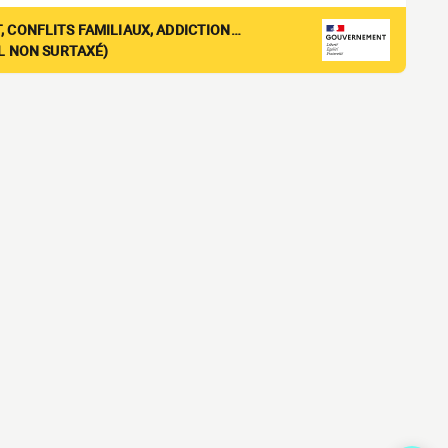
, CONFLITS FAMILIAUX, ADDICTION…
EL NON SURTAXÉ)