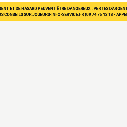
GENT ET DE HASARD PEUVENT ÊTRE DANGEREUX : PERTES D'ARGENT
 CONSEILS SUR JOUEURS-INFO-SERVICE.FR (09 74 75 13 13 - APP