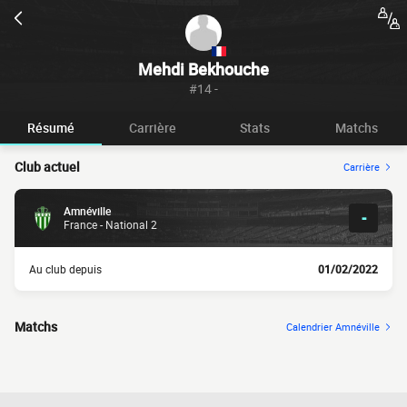
Mehdi Bekhouche
#14 -
Résumé
Carrière
Stats
Matchs
Club actuel
Carrière
Amnéville
-
France - National 2
Au club depuis
01/02/2022
Matchs
Calendrier Amnéville