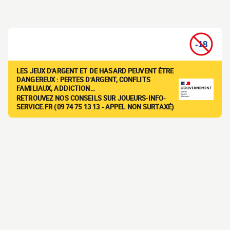
LES JEUX D'ARGENT ET DE HASARD PEUVENT ÊTRE
DANGEREUX : PERTES D'ARGENT, CONFLITS
FAMILIAUX, ADDICTION…
RETROUVEZ NOS CONSEILS SUR JOUEURS-INFO-
SERVICE.FR (09 74 75 13 13 - APPEL NON SURTAXÉ)