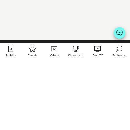
Matchs
Favoris
Vidéos
Classement
Prog TV
Recherche
Liens utiles
Clubs à la une
Tous les matchs
PSG
Matchs en live
Bayern Munich
Derniers résultats
Real Madrid
Matchs à venir
Inter
Match en streaming
Juventus
Contact
Manchester City
Mentions légales
Manchester United
Les amis de Foot Direct
Liverpool
Les guides de Foot Direct