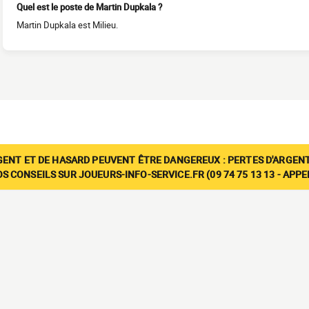
Quel est le poste de Martin Dupkala ?
Martin Dupkala est Milieu.
GENT ET DE HASARD PEUVENT ÊTRE DANGEREUX : PERTES D'ARGENT
 CONSEILS SUR JOUEURS-INFO-SERVICE.FR (09 74 75 13 13 - APP