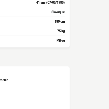
41 ans (07/05/1985)
Slovaquie
180 cm
75 kg
Milieu
vaquie.